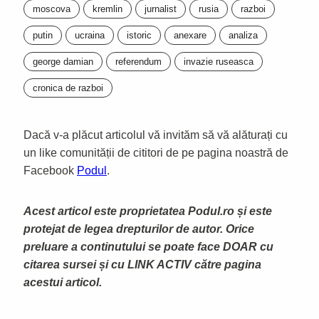
moscova
kremlin
jurnalist
rusia
razboi
putin
ucraina
istoric
anexare
analiza
george damian
referendum
invazie ruseasca
cronica de razboi
Dacă v-a plăcut articolul vă invităm să vă alăturați cu
un like comunității de cititori de pe pagina noastră de
Facebook
Podul
.
Acest articol este proprietatea Podul.ro și este
protejat de legea drepturilor de autor. Orice
preluare a continutului se poate face DOAR cu
citarea sursei și cu LINK ACTIV către pagina
acestui articol.