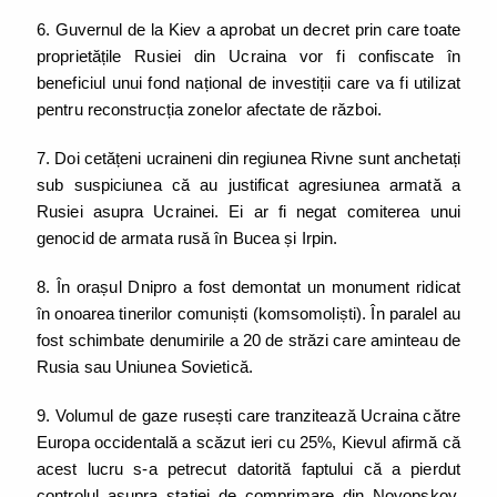
6. Guvernul de la Kiev a aprobat un decret prin care toate
proprietățile Rusiei din Ucraina vor fi confiscate în
beneficiul unui fond național de investiții care va fi utilizat
pentru reconstrucția zonelor afectate de război.
7. Doi cetățeni ucraineni din regiunea Rivne sunt anchetați
sub suspiciunea că au justificat agresiunea armată a
Rusiei asupra Ucrainei. Ei ar fi negat comiterea unui
genocid de armata rusă în Bucea și Irpin.
8. În orașul Dnipro a fost demontat un monument ridicat
în onoarea tinerilor comuniști (komsomoliști). În paralel au
fost schimbate denumirile a 20 de străzi care aminteau de
Rusia sau Uniunea Sovietică.
9. Volumul de gaze rusești care tranzitează Ucraina către
Europa occidentală a scăzut ieri cu 25%, Kievul afirmă că
acest lucru s-a petrecut datorită faptului că a pierdut
controlul asupra stației de comprimare din Novopskov,