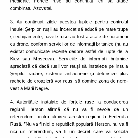
medicale. Forțele ruse au continuat ieri să atace
combinatul Azovstal.
3. Au continuat zilele acestea luptele pentru controlul
Insulei Șerpilor, rușii au încercat să aducă pe mare trupe
și echipamente, navele ruse au fost atacate de ucraineni
cu drone, conform serviciilor de informații britanice (nu au
existat comunicate recente despre astfel de lupte de la
Kiev sau Moscova). Serviciile de informații britanice
apreciază că dacă rușii vor reuși să instaleze pe Insula
Șerpilor radare, sisteme antiaeriene și defensive plus
rachete de croazieră vor reuși să domine zona de nord-
vest a Mării Negre.
4. Autoritățile instalate de forțele ruse la conducerea
regiunii Herson afirmă că nu va fi nevoie de un
referendum pentru alipirea acestei regiuni la Federația
Rusă. ”Nu va fi nici o republică populară Herson, nu va fi
nici un referendum, va fi un decret care va solicita