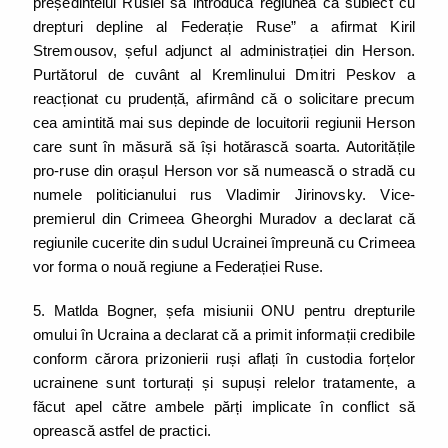
președintelui Rusiei să introducă regiunea ca subiect cu
drepturi depline al Federație Ruse” a afirmat Kiril
Stremousov, șeful adjunct al administrației din Herson.
Purtătorul de cuvânt al Kremlinului Dmitri Peskov a
reacționat cu prudență, afirmând că o solicitare precum
cea amintită mai sus depinde de locuitorii regiunii Herson
care sunt în măsură să își hotărască soarta. Autoritățile
pro-ruse din orașul Herson vor să numească o stradă cu
numele politicianului rus Vladimir Jirinovsky. Vice-
premierul din Crimeea Gheorghi Muradov a declarat că
regiunile cucerite din sudul Ucrainei împreună cu Crimeea
vor forma o nouă regiune a Federației Ruse.
5. Matlda Bogner, șefa misiunii ONU pentru drepturile
omului în Ucraina a declarat că a primit informații credibile
conform cărora prizonierii ruși aflați în custodia forțelor
ucrainene sunt torturați și supuși relelor tratamente, a
făcut apel către ambele părți implicate în conflict să
oprească astfel de practici.