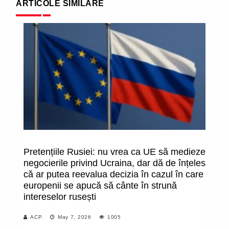
ARTICOLE SIMILARE
Pretențiile Rusiei: nu vrea ca UE să medieze
F
negocierile privind Ucraina, dar dă de înțeles
pr
că ar putea reevalua decizia în cazul în care
Mo
europenii se apucă să cânte în strună
"F
intereselor rusești
ab
să
ACP
May 7, 2026
1005