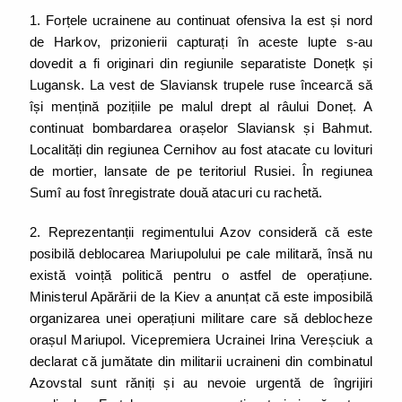
1. Forțele ucrainene au continuat ofensiva la est și nord
de Harkov, prizonierii capturați în aceste lupte s-au
dovedit a fi originari din regiunile separatiste Donețk și
Lugansk. La vest de Slaviansk trupele ruse încearcă să
își mențină pozițiile pe malul drept al râului Doneț. A
continuat bombardarea orașelor Slaviansk și Bahmut.
Localități din regiunea Cernihov au fost atacate cu lovituri
de mortier, lansate de pe teritoriul Rusiei. În regiunea
Sumî au fost înregistrate două atacuri cu rachetă.
2. Reprezentanții regimentului Azov consideră că este
posibilă deblocarea Mariupolului pe cale militară, însă nu
există voință politică pentru o astfel de operațiune.
Ministerul Apărării de la Kiev a anunțat că este imposibilă
organizarea unei operațiuni militare care să deblocheze
orașul Mariupol. Vicepremiera Ucrainei Irina Vereșciuk a
declarat că jumătate din militarii ucraineni din combinatul
Azovstal sunt răniți și au nevoie urgentă de îngrijiri