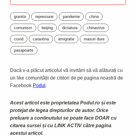
granita
represiune
pandemie
china
comunism
beijing
dictatura
chinavirus
covid
carantina
emigratie
masuri dure
pasapoarte
Dacă v-a plăcut articolul vă invităm să vă alăturați cu
un like comunității de cititori de pe pagina noastră de
Facebook
Podul
.
Acest articol este proprietatea Podul.ro și este
protejat de legea drepturilor de autor. Orice
preluare a continutului se poate face DOAR cu
citarea sursei și cu LINK ACTIV către pagina
acestui articol.