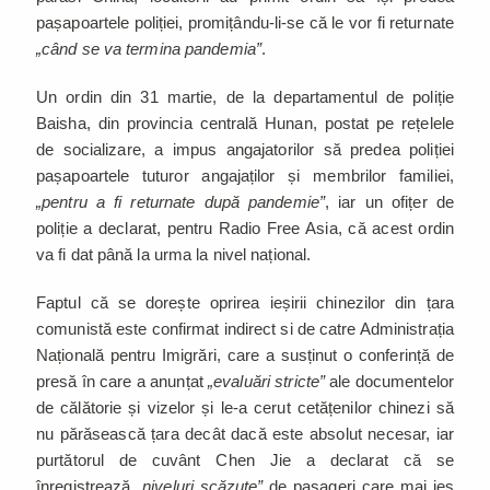
pașapoartele poliției, promițându-li-se că le vor fi returnate
„când se va termina pandemia”
.
Un ordin din 31 martie, de la departamentul de poliție
Baisha, din provincia centrală Hunan, postat pe rețelele
de socializare, a impus angajatorilor să predea poliției
pașapoartele tuturor angajaților și membrilor familiei,
„pentru a fi returnate după pandemie”
, iar un ofițer de
poliție a declarat, pentru Radio Free Asia, că acest ordin
va fi dat până la urma la nivel național.
Faptul că se dorește oprirea ieșirii chinezilor din țara
comunistă este confirmat indirect si de catre Administrația
Națională pentru Imigrări, care a susținut o conferință de
presă în care a anunțat
„evaluări stricte”
ale documentelor
de călătorie și vizelor și le-a cerut cetățenilor chinezi să
nu părăsească țara decât dacă este absolut necesar, iar
purtătorul de cuvânt Chen Jie a declarat că se
înregistrează
„niveluri scăzute”
de pasageri care mai ies