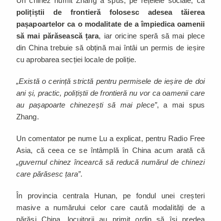
Un chinez numit Zhang a spus, pe rețelele sociale, că
polițiștii de frontieră folosesc adesea tăierea
pașapoartelor ca o modalitate de a împiedica oamenii
să mai părăsească țara
, iar oricine speră să mai plece
din China trebuie să obțină mai întâi un permis de ieșire
cu aprobarea secției locale de poliție.
„Există o cerință strictă pentru permisele de ieșire de doi
ani și, practic, polițiștii de frontieră nu vor ca oamenii care
au pașapoarte chinezești să mai plece”
, a mai spus
Zhang.
Un comentator pe nume Lu a explicat, pentru Radio Free
Asia, că ceea ce se întâmplă în China acum arată că
„guvernul chinez încearcă să reducă numărul de chinezi
care părăsesc țara”
.
În provincia centrala Hunan, pe fondul unei creșteri
masive a numărului celor care caută modalități de a
părăsi China, locuitorii au primit ordin să își predea