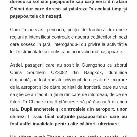
doresc să solicite pașapoarte sau cărți verzi din afara
Chinei dar care doresc să păstreze în același timp și
pașapoartele chinezești
.
Cam în aceeași perioadă, poliția de frontieră din unele
regiuni a intensificat controalele asupra cetățenilor chinezi
care sosesc în țară, interogându-i cu privire la activitățile
lor în străinătate și confiscând ori invalidând pașapoarte.
Astfel, pasagerii care au sosit la Guangzhou cu zborul
China Southern CZ3082 din Bangkok, duminică
dimineață, au fost audiați individual de oficialii de imigrare
de la aeroport și de către polițiștii de frontieră, care au vrut
să știe ce au făcut în țările din care se întorceau, de ce se
întorc în China și dacă plănuiesc să părăsească din nou
țara.
După anchetele și controalele din aeroport, unor
chinezi li s-au tăiat colțurile pașapoartelor care au
fost astfel invalidate pentru alte călătorii ulterioare
.