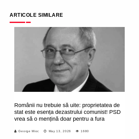
ARTICOLE SIMILARE
Românii nu trebuie să uite: proprietatea de
”P
stat este esența dezastrului comunist! PSD
de
vrea să o mențină doar pentru a fura
c
pr
George Mioc
May 13, 2026
1680
in