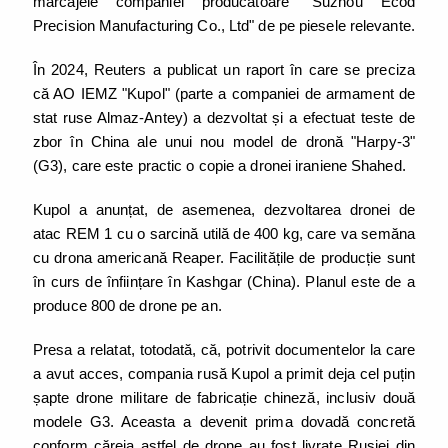
marcajele companiei producătoare "Suzhou Ecod
Precision Manufacturing Co., Ltd" de pe piesele relevante.
În 2024, Reuters a publicat un raport în care se preciza
că AO IEMZ "Kupol" (parte a companiei de armament de
stat ruse Almaz-Antey) a dezvoltat și a efectuat teste de
zbor în China ale unui nou model de dronă "Harpy-3"
(G3), care este practic o copie a dronei iraniene Shahed.
Kupol a anunțat, de asemenea, dezvoltarea dronei de
atac REM 1 cu o sarcină utilă de 400 kg, care va semăna
cu drona americană Reaper. Facilitățile de producție sunt
în curs de înființare în Kashgar (China). Planul este de a
produce 800 de drone pe an.
Presa a relatat, totodată, că, potrivit documentelor la care
a avut acces, compania rusă Kupol a primit deja cel puțin
șapte drone militare de fabricație chineză, inclusiv două
modele G3. Aceasta a devenit prima dovadă concretă
conform căreia astfel de drone au fost livrate Rusiei din