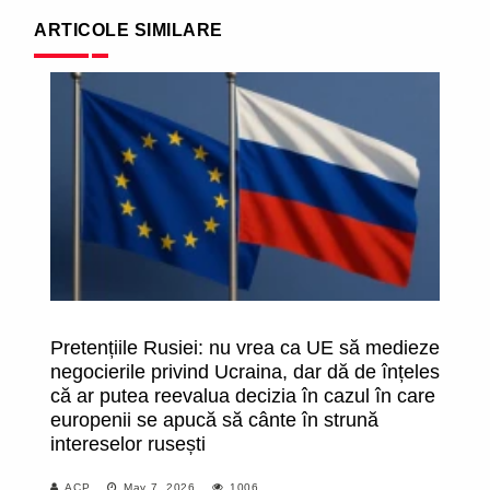
ARTICOLE SIMILARE
Pretențiile Rusiei: nu vrea ca UE să medieze
F
negocierile privind Ucraina, dar dă de înțeles
pr
că ar putea reevalua decizia în cazul în care
Mo
europenii se apucă să cânte în strună
"F
intereselor rusești
ab
să
ACP
May 7, 2026
1006