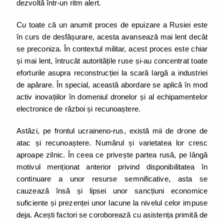
dezvoltă într-un ritm alert.
Cu toate că un anumit proces de epuizare a Rusiei este
în curs de desfășurare, acesta avansează mai lent decât
se preconiza. În contextul militar, acest proces este chiar
și mai lent, întrucât autoritățile ruse și-au concentrat toate
eforturile asupra reconstrucției la scară largă a industriei
de apărare. În special, această abordare se aplică în mod
activ inovațiilor în domeniul dronelor și al echipamentelor
electronice de război și recunoaștere.
Astăzi, pe frontul ucraineno-rus, există mii de drone de
atac și recunoaștere. Numărul și varietatea lor cresc
aproape zilnic. În ceea ce privește partea rusă, pe lângă
motivul menționat anterior privind disponibilitatea în
continuare a unor resurse semnificative, asta se
cauzează însă și lipsei unor sancțiuni economice
suficiente și prezenței unor lacune la nivelul celor impuse
deja. Acești factori se coroborează cu asistența primită de