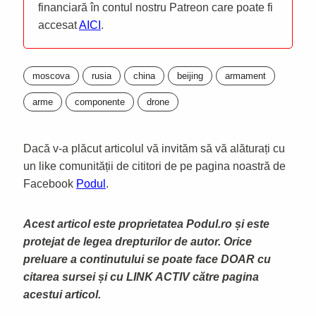
financiară în contul nostru Patreon care poate fi
accesat
AICI
.
moscova
rusia
china
beijing
armament
arme
componente
drone
Dacă v-a plăcut articolul vă invităm să vă alăturați cu
un like comunității de cititori de pe pagina noastră de
Facebook
Podul
.
Acest articol este proprietatea Podul.ro și este
protejat de legea drepturilor de autor. Orice
preluare a continutului se poate face DOAR cu
citarea sursei și cu LINK ACTIV către pagina
acestui articol.