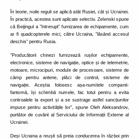
În teorie, noile reguli se aplică atât Rusiei, cât și Ucrainei.
În practică, acestea sunt aplicate selectiv. Zelenski spune
că Beijingul a "întrerupt" furnizarea de echipamente, cum
ar fi quadcopterele mici, către Ucraina, "lăsând accesul
deschis" pentru Rusia.
"Producătorii chinezi furnizează rușilor echipamente,
electronice, sisteme de navigație, optice și de telemetrie,
motoare, microcipuri, module de procesoare, sisteme de
câmp pentru antene, plăci de control, sisteme de
navigație. Aceștia folosesc așa-numitele companii-
fantomă, își schimbă numele, fac totul pentru a evita
controalele la export și a se sustrage astfel sancțiunilor
impuse pentru activitățile lor", spune Oleh Aleksandrov,
purtător de cuvânt al Serviciului de Informații Externe al
Ucrainei.
Deși Ucraina a reușit să preia conducerea în război prin