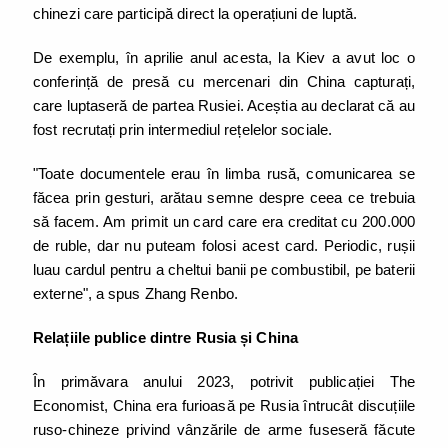
chinezi care participă direct la operațiuni de luptă.
De exemplu, în aprilie anul acesta, la Kiev a avut loc o
conferință de presă cu mercenari din China capturați,
care luptaseră de partea Rusiei. Aceștia au declarat că au
fost recrutați prin intermediul rețelelor sociale.
"Toate documentele erau în limba rusă, comunicarea se
făcea prin gesturi, arătau semne despre ceea ce trebuia
să facem. Am primit un card care era creditat cu 200.000
de ruble, dar nu puteam folosi acest card. Periodic, rușii
luau cardul pentru a cheltui banii pe combustibil, pe baterii
externe", a spus Zhang Renbo.
Relațiile publice dintre Rusia și China
În primăvara anului 2023, potrivit publicației The
Economist, China era furioasă pe Rusia întrucât discuțiile
ruso-chineze privind vânzările de arme fuseseră făcute