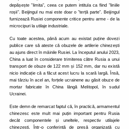
depășește "limita", ceea ce putem intitula ca fiind "liniile
roșii". Beijingul nu mai este doar o "terță parte". Beijingul
furnizează Rusiei componente critice pentru arme - de la
microcipuri la utilaje industriale.
Cu toate acestea, până acum au existat puține dovezi
publice care să ateste că obuzele de artilerie chinezești
au ajuns direct în mâinile Rusiei. La începutul anului 2023,
China a luat în considerare trimiterea către Rusia a unui
transport de obuze de 122 mm și 152 mm, dar nu există
nicio indicație că a făcut acest lucru la scară largă. Însă,
mai târziu în acel an, forțele ucrainene au găsit obuze de
mortar fabricate în China lângă Melitopol, în sudul
Ucrainei.
Este demn de remarcat faptul că, în practică, armamentul
chinezesc este mult mai puțin important pentru Rusia
decât componentele și uneltele, respectiv utilajele
chinezești. Într-o conferință de presă organizată cu