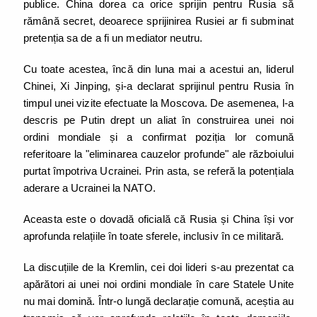
publice. China dorea ca orice sprijin pentru Rusia să
rămână secret, deoarece sprijinirea Rusiei ar fi subminat
pretenția sa de a fi un mediator neutru.
Cu toate acestea, încă din luna mai a acestui an, liderul
Chinei, Xi Jinping, și-a declarat sprijinul pentru Rusia în
timpul unei vizite efectuate la Moscova. De asemenea, l-a
descris pe Putin drept un aliat în construirea unei noi
ordini mondiale și a confirmat poziția lor comună
referitoare la "eliminarea cauzelor profunde" ale războiului
purtat împotriva Ucrainei. Prin asta, se referă la potențiala
aderare a Ucrainei la NATO.
Aceasta este o dovadă oficială că Rusia și China își vor
aprofunda relațiile în toate sferele, inclusiv în ce militară.
La discuțiile de la Kremlin, cei doi lideri s-au prezentat ca
apărători ai unei noi ordini mondiale în care Statele Unite
nu mai domină. Într-o lungă declarație comună, aceștia au