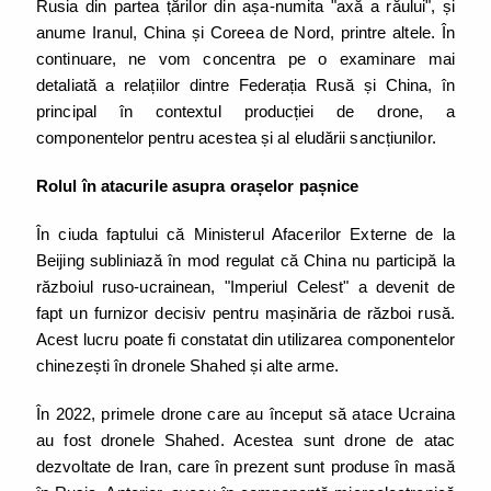
Rusia din partea țărilor din așa-numita "axă a răului", și
anume Iranul, China și Coreea de Nord, printre altele. În
continuare, ne vom concentra pe o examinare mai
detaliată a relațiilor dintre Federația Rusă și China, în
principal în contextul producției de drone, a
componentelor pentru acestea și al eludării sancțiunilor.
Rolul în atacurile asupra orașelor pașnice
În ciuda faptului că Ministerul Afacerilor Externe de la
Beijing subliniază în mod regulat că China nu participă la
războiul ruso-ucrainean, "Imperiul Celest" a devenit de
fapt un furnizor decisiv pentru mașinăria de război rusă.
Acest lucru poate fi constatat din utilizarea componentelor
chinezești în dronele Shahed și alte arme.
În 2022, primele drone care au început să atace Ucraina
au fost dronele Shahed. Acestea sunt drone de atac
dezvoltate de Iran, care în prezent sunt produse în masă