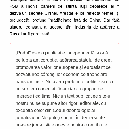
FSB a închis oameni de știință ruși deoarece ar fi
dezvăluit secrete Chinei. Arestările lor reflectă temeri și
prejudecăți profund înrădăcinate față de China. Dar fără
ajutorul constant al acestei țări, industria de apărare a
Rusiei ar fi paralizată.
„Podul” este o publicație independentă, axată
pe lupta anticorupție, apărarea statului de drept,
promovarea valorilor europene și euroatlantice,
dezvăluirea cârdășiilor economico-financiare
transpartinice. Nu avem preferințe politice și nici
nu suntem conectați financiar cu grupuri de
interese ilegitime. Niciun text publicat pe site-ul
nostru nu se supune altor rigori editoriale, cu
excepția celor din Codul deontologic al
jurnalistului. Ne puteți sprijini în demersurile
noastre jurnalistice oneste printr-o contribuție