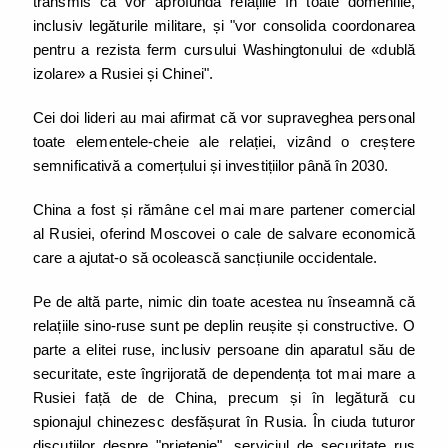
transmis că vor aprofunda relațiile în toate domeniile,
inclusiv legăturile militare, și "vor consolida coordonarea
pentru a rezista ferm cursului Washingtonului de «dublă
izolare» a Rusiei și Chinei".
Cei doi lideri au mai afirmat că vor supraveghea personal
toate elementele-cheie ale relației, vizând o creștere
semnificativă a comerțului și investițiilor până în 2030.
China a fost și rămâne cel mai mare partener comercial
al Rusiei, oferind Moscovei o cale de salvare economică
care a ajutat-o ​​să ocolească sancțiunile occidentale.
Pe de altă parte, nimic din toate acestea nu înseamnă că
relațiile sino-ruse sunt pe deplin reușite și constructive. O
parte a elitei ruse, inclusiv persoane din aparatul său de
securitate, este îngrijorată de dependența tot mai mare a
Rusiei față de de China, precum și în legătură cu
spionajul chinezesc desfășurat în Rusia. În ciuda tuturor
discuțiilor despre "prietenie", serviciul de securitate rus