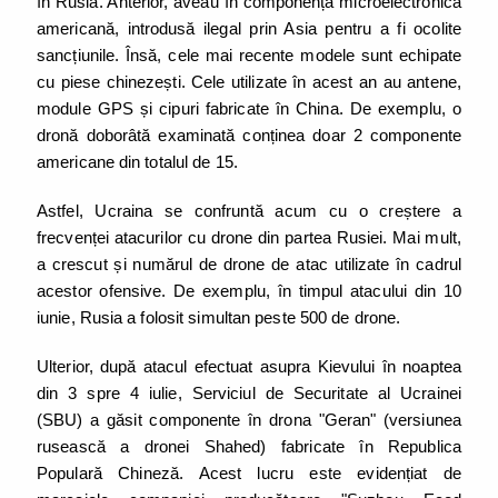
în Rusia. Anterior, aveau în componență microelectronică
americană, introdusă ilegal prin Asia pentru a fi ocolite
sancțiunile. Însă, cele mai recente modele sunt echipate
cu piese chinezești. Cele utilizate în acest an au antene,
module GPS și cipuri fabricate în China. De exemplu, o
dronă doborâtă examinată conținea doar 2 componente
americane din totalul de 15.
Astfel, Ucraina se confruntă acum cu o creștere a
frecvenței atacurilor cu drone din partea Rusiei. Mai mult,
a crescut și numărul de drone de atac utilizate în cadrul
acestor ofensive. De exemplu, în timpul atacului din 10
iunie, Rusia a folosit simultan peste 500 de drone.
Ulterior, după atacul efectuat asupra Kievului în noaptea
din 3 spre 4 iulie, Serviciul de Securitate al Ucrainei
(SBU) a găsit componente în drona "Geran" (versiunea
rusească a dronei Shahed) fabricate în Republica
Populară Chineză. Acest lucru este evidențiat de