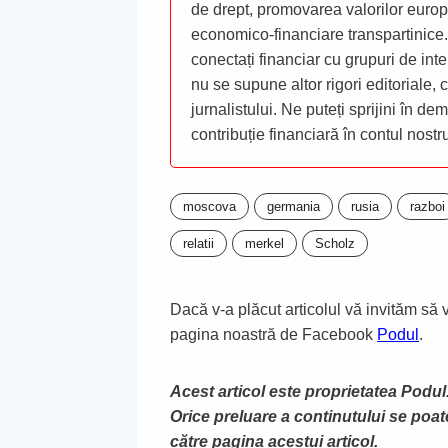
de drept, promovarea valorilor europ
economico-financiare transpartinice.
conectați financiar cu grupuri de inte
nu se supune altor rigori editoriale,
jurnalistului. Ne puteți sprijini în de
contribuție financiară în contul nost
moscova
germania
rusia
razboi
relatii
merkel
Scholz
Dacă v-a plăcut articolul vă invităm să vă
pagina noastră de Facebook
Podul
.
Acest articol este proprietatea Podul.
Orice preluare a continutului se poa
către pagina acestui articol.