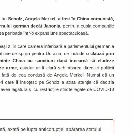
 lui Scholz, Angela Merkel, a fost în China comunistă,
ernului german decât Japonia,
pentru a cupla companiile
ea perioada într-o expansiune spectaculoasă.
eeași zi în care camera inferioară a parlamentului german a
țiune de sprijin pentru Ucraina, ce include
o clauză prin
nințe China cu sancțiuni dacă încearcă să eludeze
eze arme
, așadar ar fi clară schimbarea direcției politicii
ane fată de cea condusă de Angela Merkel. Numai că un
i care îl însoțesc pe Scholz a atras atenția că decizia
avea legătură și cu restricțiile stricte legate de COVID-19
ă, axată pe lupta anticorupție, apărarea statului