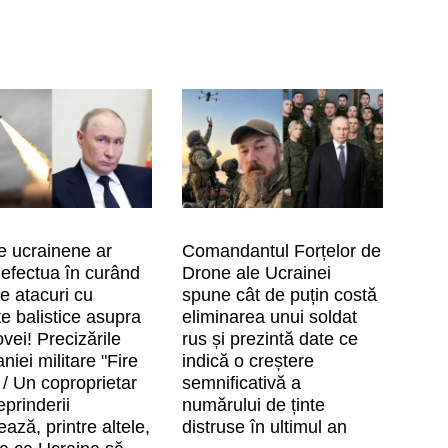
e ucrainene ar
Comandantul Forțelor de
 efectua în curând
Drone ale Ucrainei
e atacuri cu
spune cât de puțin costă
e balistice asupra
eliminarea unui soldat
ei! Precizările
rus și prezintă date ce
iei militare "Fire
indică o creștere
 / Un coproprietar
semnificativă a
reprinderii
numărului de ținte
ază, printre altele,
distruse în ultimul an