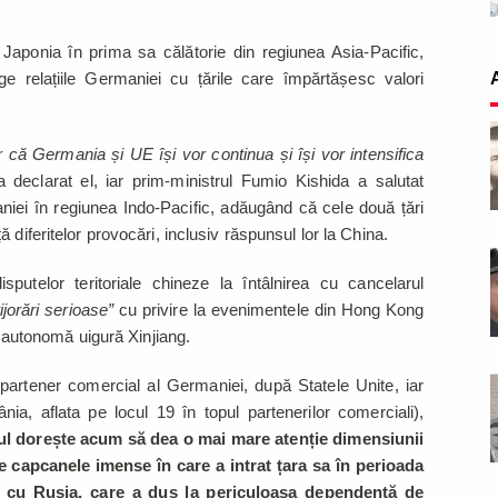
Japonia în prima sa călătorie din regiunea Asia-Pacific,
e relațiile Germaniei cu țările care împărtășesc valori
 că Germania și UE își vor continua și își vor intensifica
a declarat el, iar prim-ministrul Fumio Kishida a salutat
niei în regiunea Indo-Pacific, adăugând că cele două țări
 diferitelor provocări, inclusiv răspunsul lor la China.
putelor teritoriale chineze la întâlnirea cu cancelarul
ijorări serioase”
cu privire la evenimentele din Hong Kong
ea autonomă uigură Xinjiang.
a partener comercial al Germaniei, după Statele Unite, iar
a, aflata pe locul 19 în topul partenerilor comerciali),
inul dorește acum să dea o mai mare atenție dimensiunii
ite capcanele imense în care a intrat țara sa în perioada
ă cu Rusia, care a dus la periculoasa dependență de