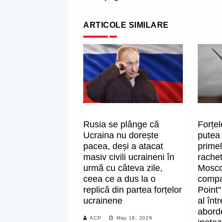
ARTICOLE SIMILARE
Rusia se plânge că
Forțel
Ucraina nu dorește
putea
pacea, deși a atacat
primel
masiv civili ucraineni în
rachet
urmă cu câteva zile,
Moscov
ceea ce a dus la o
compan
replică din partea forțelor
Point"
ucrainene
al înt
aborde
ACP
May 19, 2026