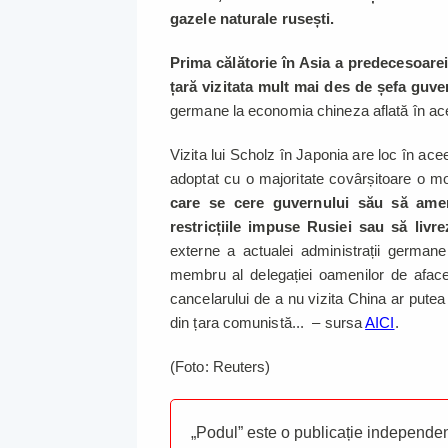
gazele naturale rusești.
Prima călătorie în Asia a predecesoarei
țară vizitata mult mai des de șefa guv
germane la economia chineza aflată în ac
Vizita lui Scholz în Japonia are loc în ac
adoptat cu o majoritate covârșitoare o mo
care se cere guvernului său să ame
restricțiile impuse Rusiei sau să livr
externe a actualei administrații germ
membru al delegației oamenilor de afacer
cancelarului de a nu vizita China ar putea 
din țara comunistă... – sursa
AICI
.
(Foto: Reuters)
„Podul” este o publicație independent