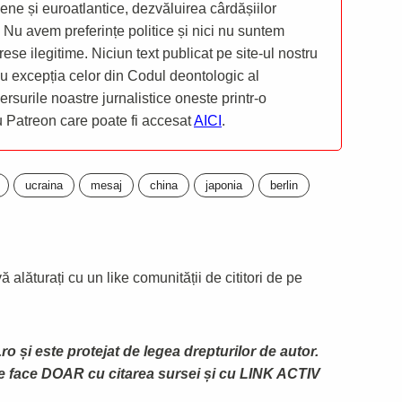
ene și euroatlantice, dezvăluirea cârdășiilor
 Nu avem preferințe politice și nici nu suntem
rese ilegitime. Niciun text publicat pe site-ul nostru
 cu excepția celor din Codul deontologic al
mersurile noastre jurnalistice oneste printr-o
ru Patreon care poate fi accesat
AICI
.
ucraina
mesaj
china
japonia
berlin
 alăturați cu un like comunității de cititori de pe
ro și este protejat de legea drepturilor de autor.
te face DOAR cu citarea sursei și cu LINK ACTIV