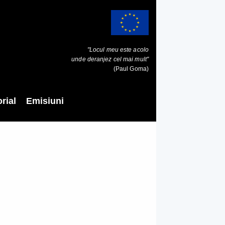
"Locul meu este acolo
unde deranjez cel mai mult"
(Paul Goma)
rial
Emisiuni