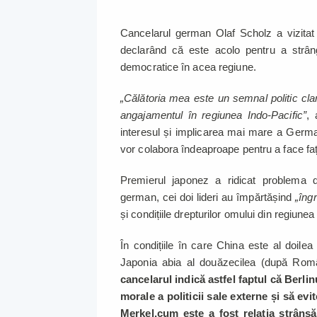
Cancelarul german Olaf Scholz a vizitat 
declarând că este acolo pentru a strâng
democratice în acea regiune.
„Călătoria mea este un semnal politic clar
angajamentul în regiunea Indo-Pacific”
, 
interesul și implicarea mai mare a Germa
vor colabora îndeaproape pentru a face față
Premierul japonez a ridicat problema dis
german, cei doi lideri au împărtășind
„îngr
și condițiile drepturilor omului din regiun
În condițiile în care China este al doile
Japonia abia al douăzecilea (după Români
cancelarul indică astfel faptul că Berl
morale a politicii sale externe și să ev
Merkel,cum este a fost relația strâns