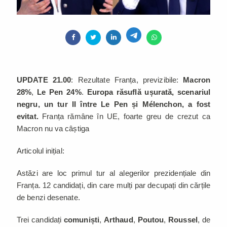
UPDATE 21.00
: Rezultate Franța, previzibile:
Macron
28%
,
Le Pen 24%
.
Europa răsuflă ușurată, scenariul
negru, un tur II între Le Pen și Mélenchon, a fost
evitat.
Franța rămâne în UE, foarte greu de crezut ca
Macron nu va câștiga
Articolul inițial:
Astăzi are loc primul tur al alegerilor prezidențiale din
Franța. 12 candidați, din care mulți par decupați din cărțile
de benzi desenate.
Trei candidați
comuniști
,
Arthaud
,
Poutou
,
Roussel
, de