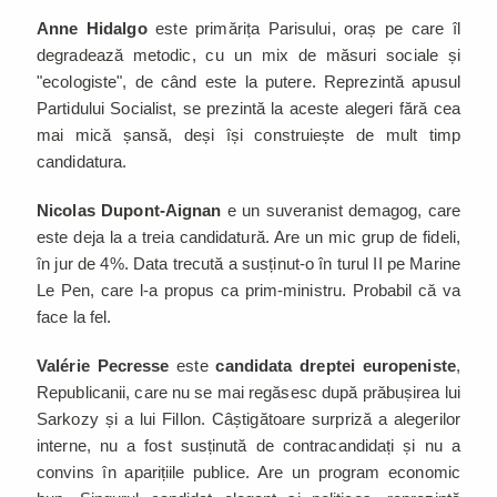
Anne Hidalgo
este primărița Parisului, oraș pe care îl
degradează metodic, cu un mix de măsuri sociale și
"ecologiste", de când este la putere. Reprezintă apusul
Partidului Socialist, se prezintă la aceste alegeri fără cea
mai mică șansă, deși își construiește de mult timp
candidatura.
Nicolas Dupont-Aignan
e un suveranist demagog, care
este deja la a treia candidatură. Are un mic grup de fideli,
în jur de 4%. Data trecută a susținut-o în turul II pe Marine
Le Pen, care l-a propus ca prim-ministru. Probabil că va
face la fel.
Valérie Pecresse
este
candidata dreptei europeniste
,
Republicanii, care nu se mai regăsesc după prăbușirea lui
Sarkozy și a lui Fillon. Câștigătoare surpriză a alegerilor
interne, nu a fost susținută de contracandidați și nu a
convins în aparițiile publice. Are un program economic