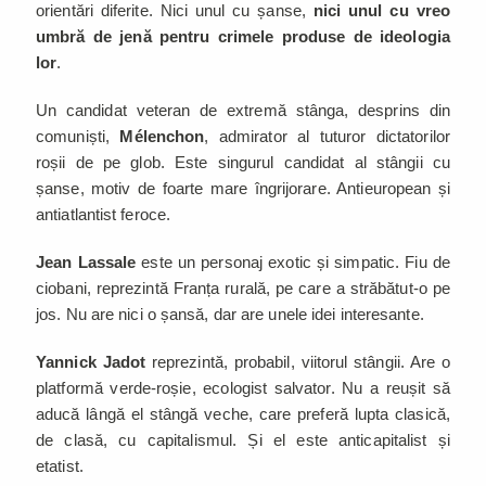
orientări diferite. Nici unul cu șanse,
nici unul cu vreo
umbră de jenă pentru crimele produse de ideologia
lor
.
Un candidat veteran de extremă stânga, desprins din
comuniști,
Mélenchon
, admirator al tuturor dictatorilor
roșii de pe glob. Este singurul candidat al stângii cu
șanse, motiv de foarte mare îngrijorare. Antieuropean și
antiatlantist feroce.
Jean Lassale
este un personaj exotic și simpatic. Fiu de
ciobani, reprezintă Franța rurală, pe care a străbătut-o pe
jos. Nu are nici o șansă, dar are unele idei interesante.
Yannick Jadot
reprezintă, probabil, viitorul stângii. Are o
platformă verde-roșie, ecologist salvator. Nu a reușit să
aducă lângă el stângă veche, care preferă lupta clasică,
de clasă, cu capitalismul. Și el este anticapitalist și
etatist.