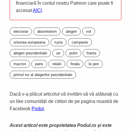
financiară în contul nostru Patreon care poate fi
accesat
AICI
.
electorat
absenteism
alegeri
vot
uniunea europeana
rusia
campanie
alegeri prezidentiale
ue
putin
franta
macron
paris
relatii
finala
le pen
primul tur al alegerilor prezidentiale
Dacă v-a plăcut articolul vă invităm să vă alăturați cu
un like comunității de cititori de pe pagina noastră de
Facebook
Podul
.
Acest articol este proprietatea Podul.ro și este