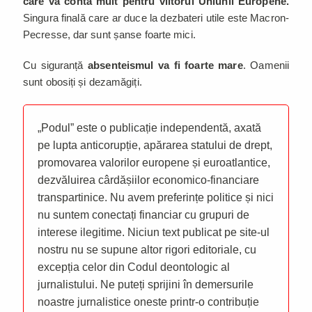
care va conta mult pentru viitorul Uniunii Europene.
Singura finală care ar duce la dezbateri utile este Macron-
Pecresse, dar sunt șanse foarte mici.
Cu siguranță
absenteismul va fi foarte mare
. Oamenii
sunt obosiți și dezamăgiți.
„Podul” este o publicație independentă, axată
pe lupta anticorupție, apărarea statului de drept,
promovarea valorilor europene și euroatlantice,
dezvăluirea cârdășiilor economico-financiare
transpartinice. Nu avem preferințe politice și nici
nu suntem conectați financiar cu grupuri de
interese ilegitime. Niciun text publicat pe site-ul
nostru nu se supune altor rigori editoriale, cu
excepția celor din Codul deontologic al
jurnalistului. Ne puteți sprijini în demersurile
noastre jurnalistice oneste printr-o contribuție