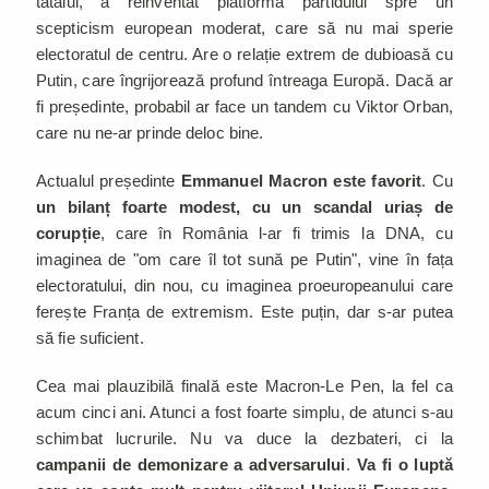
tatălui, a reinventat platforma partidului spre un
scepticism european moderat, care să nu mai sperie
electoratul de centru. Are o relație extrem de dubioasă cu
Putin, care îngrijorează profund întreaga Europă. Dacă ar
fi președinte, probabil ar face un tandem cu Viktor Orban,
care nu ne-ar prinde deloc bine.
Actualul președinte
Emmanuel Macron este favorit
. Cu
un bilanț foarte modest, cu un scandal uriaș de
corupție
, care în România l-ar fi trimis la DNA, cu
imaginea de "om care îl tot sună pe Putin", vine în fața
electoratului, din nou, cu imaginea proeuropeanului care
ferește Franța de extremism. Este puțin, dar s-ar putea
să fie suficient.
Cea mai plauzibilă finală este Macron-Le Pen, la fel ca
acum cinci ani. Atunci a fost foarte simplu, de atunci s-au
schimbat lucrurile. Nu va duce la dezbateri, ci la
campanii de demonizare a adversarului
.
Va fi o luptă