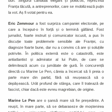
bun. Singurul candidat elegant și politicos, reprezintă
Franța tăcută, a antreprenorilor, care se mobilizează puțin
la vot. Aș fi votat pentru ea.
Eric Zemmour
a fost surpriza campaniei electorale, pe
care a început-o în forță și o termină gâfâind. Fost
jurnalist, foarte instruit și comunicator iscusit, a pus în
discuție toate problemele sensibile ale Franței, cu
diagnoze foarte bune, dar nu a convins că are și soluțiile
potrivite. În politica externă este o catastrofă, este
antiatlantist și admirator al lui Putin, de care se
delimitează acum cu jumătate de gură. În concurență
directă cu Marine Le Pen, căreia a încercat să îi preia o
parte mare din partid, fără să reușească să o
depășească. Urât profund de stânga, care îl tratează de
fascist, chiar dacă este evreu magrebian, de origine.
Marine Le Pen
are o șansă mare să fie președinte. A
reușit, în mare parte, să se debaraseze de moștenirea