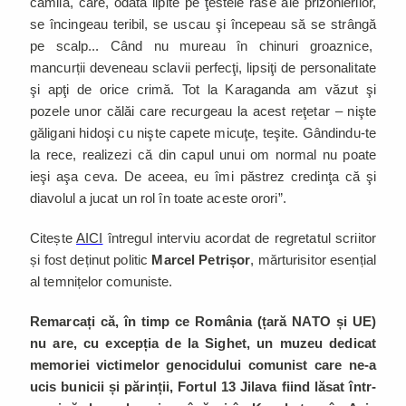
cămilă, care, odată lipite pe ţestele rase ale prizonierilor,
se încingeau teribil, se uscau şi începeau să se strângă
pe scalp... Când nu mureau în chinuri groaznice,
mancurții deveneau sclavii perfecţi, lipsiţi de personalitate
şi apţi de orice crimă. Tot la Karaganda am văzut şi
pozele unor călăi care recurgeau la acest reţetar – nişte
găligani hidoşi cu nişte capete micuţe, teşite. Gândindu-te
la rece, realizezi că din capul unui om normal nu poate
ieşi aşa ceva. De aceea, eu îmi păstrez credinţa că şi
diavolul a jucat un rol în toate aceste orori”.
Citește
AICI
întregul interviu acordat de regretatul scriitor
și fost deținut politic
Marcel Petrișor
, mărturisitor esențial
al temnițelor comuniste.
Remarcați că, în timp ce România (țară NATO și UE)
nu are, cu excepția de la Sighet, un muzeu dedicat
memoriei victimelor genocidului comunist care ne-a
ucis bunicii și părinții, Fortul 13 Jilava fiind lăsat într-