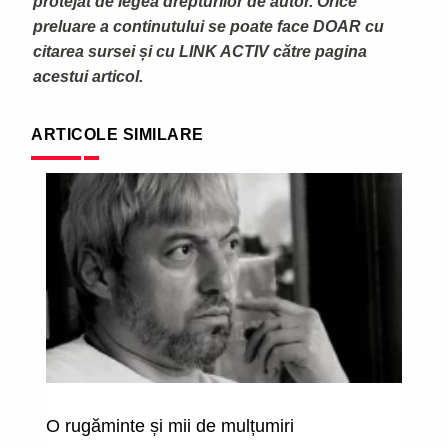
protejat de legea drepturilor de autor. Orice
preluare a continutului se poate face DOAR cu
citarea sursei și cu LINK ACTIV către pagina
acestui articol.
ARTICOLE SIMILARE
O rugăminte și mii de mulțumiri
Că