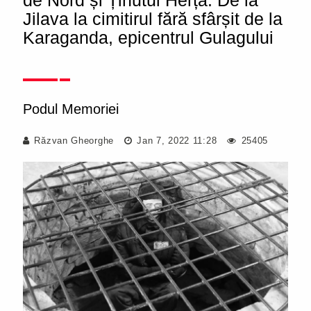
de Nord și Ținutul Herța. De la
Jilava la cimitirul fără sfârșit de la
Karaganda, epicentrul Gulagului
Podul Memoriei
Răzvan Gheorghe
Jan 7, 2022 11:28
25405