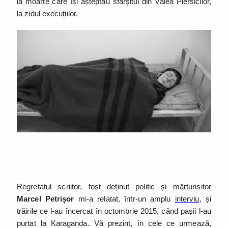
la moarte care își așteptau sfârșitul din Valea Piersicilor,
la zidul execuțiilor.
Regretatul scriitor, fost deținut politic și mărturisitor
Marcel Petrișor
mi-a relatat, într-un amplu
interviu
, și
trăirile ce l-au încercat în octombrie 2015, când pașii l-au
purtat la Karaganda. Vă prezint, în cele ce urmează,