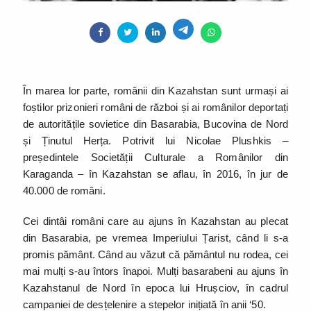
În marea lor parte, românii din Kazahstan sunt urmași ai
foștilor prizonieri români de război și ai românilor deportați
de autoritățile sovietice din Basarabia, Bucovina de Nord
și Ținutul Herța. Potrivit lui Nicolae Plushkis –
președintele Societății Culturale a Românilor din
Karaganda – în Kazahstan se aflau, în 2016, în jur de
40.000 de români.
Cei dintâi români care au ajuns în Kazahstan au plecat
din Basarabia, pe vremea Imperiului Țarist, când li s-a
promis pământ. Când au văzut că pământul nu rodea, cei
mai mulți s-au întors înapoi. Mulți basarabeni au ajuns în
Kazahstanul de Nord în epoca lui Hrușciov, în cadrul
campaniei de desțelenire a stepelor inițiată în anii ‘50.