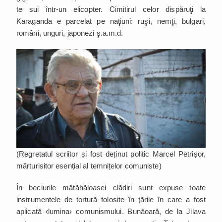
te sui într-un elicopter. Cimitirul celor dispăruţi la
Karaganda e parcelat pe naţiuni: ruşi, nemţi, bulgari,
români, unguri, japonezi ş.a.m.d.
(Regretatul scriitor și fost deținut politic Marcel Petrișor,
mărturisitor esențial al temnițelor comuniste)
În beciurile mătăhăloasei clădiri sunt expuse toate
instrumentele de tortură folosite în ţările în care a fost
aplicată ‹lumina› comunismului. Bunăoară, de la Jilava