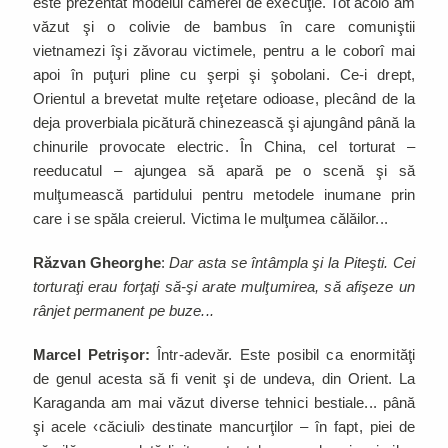
este prezentat modelul camerei de execuţie. Tot acolo am
văzut şi o colivie de bambus în care comuniştii
vietnamezi îşi zăvorau victimele, pentru a le coborî mai
apoi în puţuri pline cu şerpi şi şobolani. Ce-i drept,
Orientul a brevetat multe reţetare odioase, plecând de la
deja proverbiala picătură chinezească şi ajungând până la
chinurile provocate electric. În China, cel torturat –
reeducatul – ajungea să apară pe o scenă şi să
mulţumească partidului pentru metodele inumane prin
care i se spăla creierul. Victima le mulţumea călăilor...
Răzvan Gheorghe
:
Dar asta se întâmpla şi la Piteşti. Cei
torturaţi erau forţaţi să-şi arate mulţumirea, să afişeze un
rânjet permanent pe buze...
Marcel Petrişor:
Într-adevăr. Este posibil ca enormităţi
de genul acesta să fi venit şi de undeva, din Orient. La
Karaganda am mai văzut diverse tehnici bestiale... până
şi acele ‹căciuli› destinate mancurţilor – în fapt, piei de