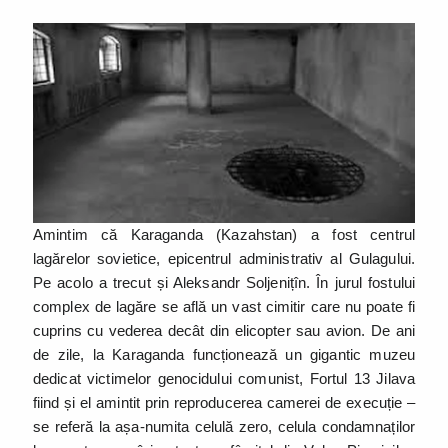
Amintim că Karaganda (Kazahstan) a fost centrul
lagărelor sovietice, epicentrul administrativ al Gulagului.
Pe acolo a trecut și Aleksandr Soljenițîn. În jurul fostului
complex de lagăre se află un vast cimitir care nu poate fi
cuprins cu vederea decât din elicopter sau avion. De ani
de zile, la Karaganda funcționează un gigantic muzeu
dedicat victimelor genocidului comunist, Fortul 13 Jilava
fiind și el amintit prin reproducerea camerei de execuție –
se referă la așa-numita celulă zero, celula condamnaților