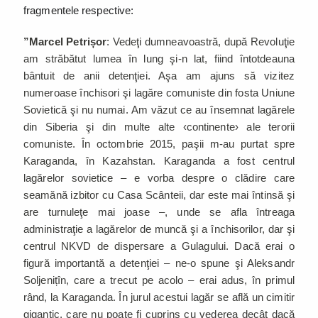
fragmentele respective:
”Marcel Petrișor
: Vedeţi dumneavoastră, după Revoluţie
am străbătut lumea în lung şi-n lat, fiind întotdeauna
bântuit de anii detenţiei. Aşa am ajuns să vizitez
numeroase închisori şi lagăre comuniste din fosta Uniune
Sovietică şi nu numai. Am văzut ce au însemnat lagărele
din Siberia şi din multe alte ‹continente› ale terorii
comuniste. În octombrie 2015, paşii m-au purtat spre
Karaganda, în Kazahstan. Karaganda a fost centrul
lagărelor sovietice – e vorba despre o clădire care
seamănă izbitor cu Casa Scânteii, dar este mai întinsă şi
are turnuleţe mai joase –, unde se afla întreaga
administraţie a lagărelor de muncă şi a închisorilor, dar şi
centrul NKVD de dispersare a Gulagului. Dacă erai o
figură importantă a detenţiei – ne-o spune şi Aleksandr
Soljenițîn, care a trecut pe acolo – erai adus, în primul
rând, la Karaganda. În jurul acestui lagăr se află un cimitir
gigantic, care nu poate fi cuprins cu vederea decât dacă