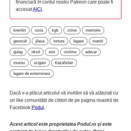
financiară în contul nostru Patreon care poate fi
accesat
AICI
.
kremlin
rusia
kgb
crime
memorie
genocid
jilava
tortura
lagare
martiri
gulag
nkvd
eroi
victime
adevar
muzeu
ucigasi
Kazahstan
lagare de exterminare
Dacă v-a plăcut articolul vă invităm să vă alăturați cu
un like comunității de cititori de pe pagina noastră de
Facebook
Podul
.
Acest articol este proprietatea Podul.ro și este