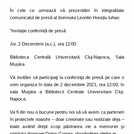
În cele ce urmează vă prezentăm în integralitate
comunicatul de presă al domnului Leontin Horațiu Iuhas:
”Invitație conferință de presă
Joi, 2 Decembrie (a.c.), ora 12:00
Biblioteca Centrală Universitară Cluj-Napoca, Sala
Mușlea
Vă invităm să participaţi la conferinţa de presă pe care o
vom organiza în data de 2 decembrie 2021, ora 12:00, în
sala Muşlea a Bibliotecii Centrale Universitare Cluj-
Napoca.
Va fi din nou o bucurie pentru noi să vă avem ca parteneri
în proiectele noastre – doar creionate sau realizate deja –
toate având drept scop păstrarea vie a memoriei şi
spiritului doamnei Doina Cornea, răspândirea ideilor ei.