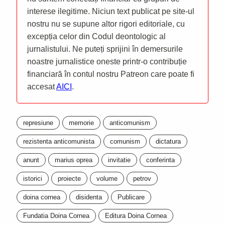
interese ilegitime. Niciun text publicat pe site-ul
nostru nu se supune altor rigori editoriale, cu
excepția celor din Codul deontologic al
jurnalistului. Ne puteți sprijini în demersurile
noastre jurnalistice oneste printr-o contribuție
financiară în contul nostru Patreon care poate fi
accesat
AICI
.
represiune
memorie
anticomunism
rezistenta anticomunista
comunism
dictatura
anunt
marius oprea
invitatie
conferinta
istorici
proiecte
volume
petrov
doina cornea
disidenta
Publicare
Fundatia Doina Cornea
Editura Doina Cornea