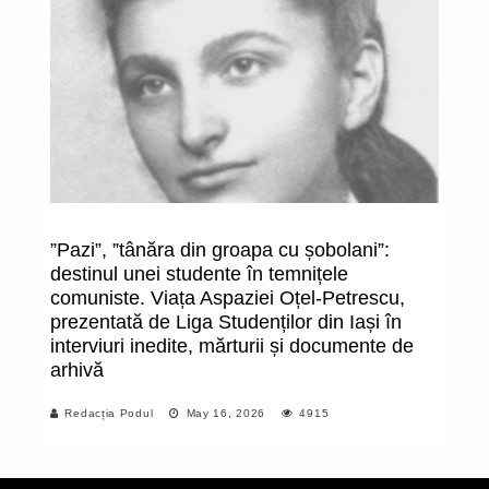
”Pazi”, ”tânăra din groapa cu șobolani”:
În
destinul unei studente în temnițele
comuniste. Viața Aspaziei Oțel-Petrescu,
prezentată de Liga Studenților din Iași în
interviuri inedite, mărturii și documente de
arhivă
Redacția Podul
May 16, 2026
4915