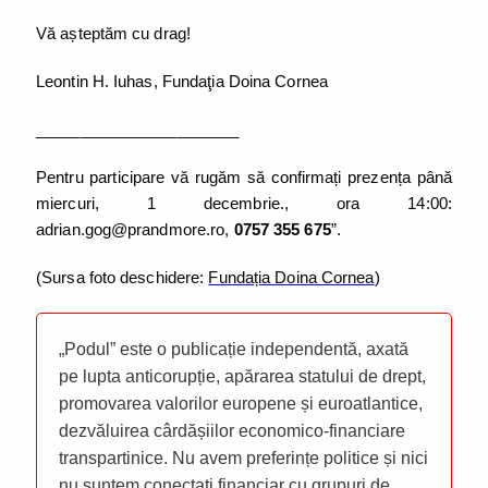
Vă așteptăm cu drag!
Leontin H. Iuhas, Fundaţia Doina Cornea
_______________________
Pentru participare vă rugăm să confirmați prezența până
miercuri, 1 decembrie., ora 14:00:
adrian.gog@prandmore.ro
,
0757 355 675
”.
(Sursa foto deschidere:
Fundația Doina Cornea
)
„Podul” este o publicație independentă, axată
pe lupta anticorupție, apărarea statului de drept,
promovarea valorilor europene și euroatlantice,
dezvăluirea cârdășiilor economico-financiare
transpartinice. Nu avem preferințe politice și nici
nu suntem conectați financiar cu grupuri de