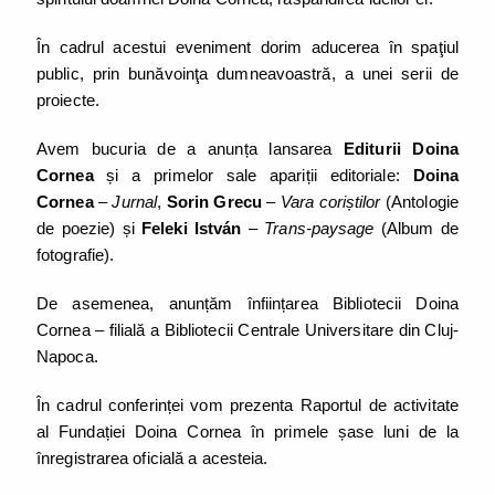
În cadrul acestui eveniment dorim aducerea în spaţiul
public, prin bunăvoinţa dumneavoastră, a unei serii de
proiecte.
Avem bucuria de a anunța lansarea
Editurii Doina
Cornea
și a primelor sale apariții editoriale:
Doina
Cornea
–
Jurnal
,
Sorin Grecu
–
Vara coriștilor
(Antologie
de poezie) și
Feleki István
–
Trans-paysage
(Album de
fotografie).
De asemenea, anunțăm înființarea Bibliotecii Doina
Cornea – filială a Bibliotecii Centrale Universitare din Cluj-
Napoca.
În cadrul conferinței vom prezenta Raportul de activitate
al Fundației Doina Cornea în primele șase luni de la
înregistrarea oficială a acesteia.