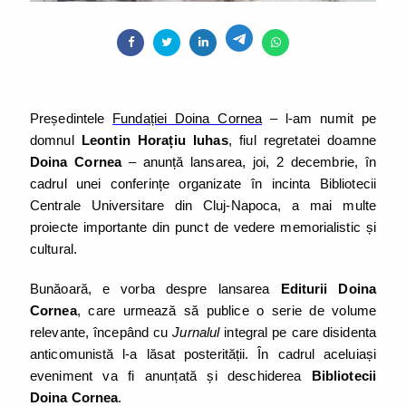
Președintele
Fundației Doina Cornea
– l-am numit pe
domnul
Leontin Horațiu Iuhas
, fiul regretatei doamne
Doina Cornea
– anunță lansarea, joi, 2 decembrie, în
cadrul unei conferințe organizate în incinta Bibliotecii
Centrale Universitare din Cluj-Napoca, a mai multe
proiecte importante din punct de vedere memorialistic și
cultural.
Bunăoară, e vorba despre lansarea
Editurii Doina
Cornea
, care urmează să publice o serie de volume
relevante, începând cu
Jurnalul
integral pe care disidenta
anticomunistă l-a lăsat posterității. În cadrul aceluiași
eveniment va fi anunțată și deschiderea
Bibliotecii
Doina Cornea
.