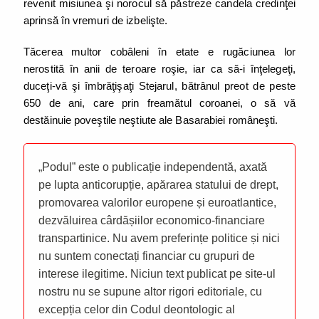
revenit misiunea şi norocul să păstreze candela credinţei
aprinsă în vremuri de izbelişte.
Tăcerea multor cobâleni în etate e rugăciunea lor
nerostită în anii de teroare roşie, iar ca să-i înţelegeţi,
duceţi-vă şi îmbrăţişaţi Stejarul, bătrânul preot de peste
650 de ani, care prin freamătul coroanei, o să vă
destăinuie poveştile neştiute ale Basarabiei româneşti.
„Podul” este o publicație independentă, axată
pe lupta anticorupție, apărarea statului de drept,
promovarea valorilor europene și euroatlantice,
dezvăluirea cârdășiilor economico-financiare
transpartinice. Nu avem preferințe politice și nici
nu suntem conectați financiar cu grupuri de
interese ilegitime. Niciun text publicat pe site-ul
nostru nu se supune altor rigori editoriale, cu
excepția celor din Codul deontologic al