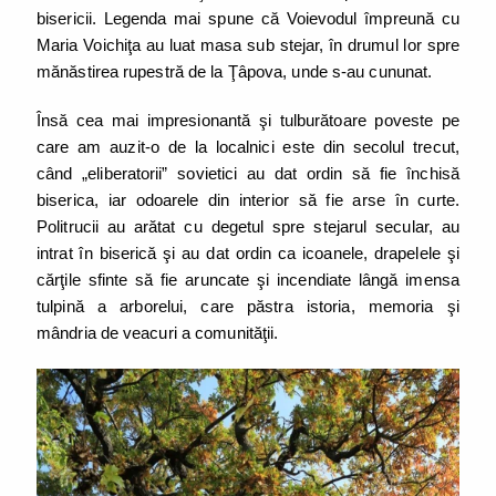
bisericii. Legenda mai spune că Voievodul împreună cu
Maria Voichiţa au luat masa sub stejar, în drumul lor spre
mănăstirea rupestră de la Ţâpova, unde s-au cununat.
Însă cea mai impresionantă şi tulburătoare poveste pe
care am auzit-o de la localnici este din secolul trecut,
când „eliberatorii” sovietici au dat ordin să fie închisă
biserica, iar odoarele din interior să fie arse în curte.
Politrucii au arătat cu degetul spre stejarul secular, au
intrat în biserică şi au dat ordin ca icoanele, drapelele şi
cărţile sfinte să fie aruncate şi incendiate lângă imensa
tulpină a arborelui, care păstra istoria, memoria şi
mândria de veacuri a comunităţii.