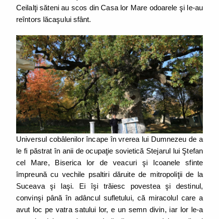
Ceilalţi săteni au scos din Casa lor Mare odoarele şi le-au
reîntors lăcaşului sfânt.
Universul cobâlenilor încape în vrerea lui Dumnezeu de a
le fi păstrat în anii de ocupaţie sovietică Stejarul lui Ştefan
cel Mare, Biserica lor de veacuri şi Icoanele sfinte
împreună cu vechile psaltiri dăruite de mitropoliţii de la
Suceava şi Iaşi. Ei îşi trăiesc povestea şi destinul,
convinşi până în adâncul sufletului, că miracolul care a
avut loc pe vatra satului lor, e un semn divin, iar lor le-a