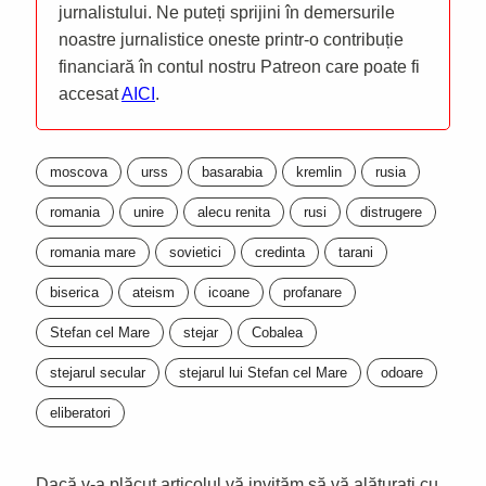
jurnalistului. Ne puteți sprijini în demersurile
noastre jurnalistice oneste printr-o contribuție
financiară în contul nostru Patreon care poate fi
accesat
AICI
.
moscova
urss
basarabia
kremlin
rusia
romania
unire
alecu renita
rusi
distrugere
romania mare
sovietici
credinta
tarani
biserica
ateism
icoane
profanare
Stefan cel Mare
stejar
Cobalea
stejarul secular
stejarul lui Stefan cel Mare
odoare
eliberatori
Dacă v-a plăcut articolul vă invităm să vă alăturați cu