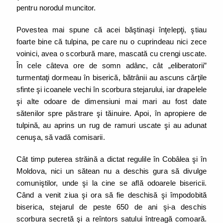
pentru norodul muncitor.
Povestea mai spune că acei băştinaşi înţelepţi, ştiau
foarte bine că tulpina, pe care nu o cuprindeau nici zece
voinici, avea o scorbură mare, mascată cu crengi uscate.
În cele câteva ore de somn adânc, cât „eliberatorii”
turmentaţi dormeau în biserică, bătrânii au ascuns cărţile
sfinte şi icoanele vechi în scorbura stejarului, iar drapelele
şi alte odoare de dimensiuni mai mari au fost date
sătenilor spre păstrare şi tăinuire. Apoi, în apropiere de
tulpină, au aprins un rug de ramuri uscate şi au adunat
cenuşa, să vadă comisarii.
Cât timp puterea străină a dictat regulile în Cobâlea şi în
Moldova, nici un sătean nu a deschis gura să divulge
comuniştilor, unde şi la cine se află odoarele bisericii.
Când a venit ziua şi ora să fie deschisă şi împodobită
biserica, stejarul de peste 650 de ani şi-a deschis
scorbura secretă şi a reîntors satului întreagă comoară.