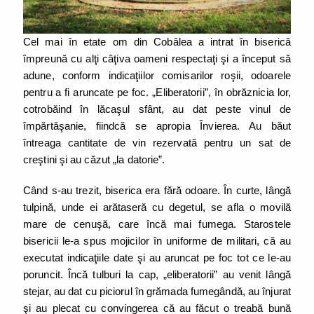
Cel mai în etate om din Cobâlea a intrat în biserică
împreună cu alţi câţiva oameni respectaţi şi a început să
adune, conform indicaţiilor comisarilor roşii, odoarele
pentru a fi aruncate pe foc. „Eliberatorii”, în obrăznicia lor,
cotrobăind în lăcaşul sfânt, au dat peste vinul de
împărtăşanie, fiindcă se apropia Învierea. Au băut
întreaga cantitate de vin rezervată pentru un sat de
creştini şi au căzut „la datorie”.
Când s-au trezit, biserica era fără odoare. În curte, lângă
tulpină, unde ei arătaseră cu degetul, se afla o movilă
mare de cenuşă, care încă mai fumega. Starostele
bisericii le-a spus mojicilor în uniforme de militari, că au
executat indicaţiile date şi au aruncat pe foc tot ce le-au
poruncit. Încă tulburi la cap, „eliberatorii” au venit lângă
stejar, au dat cu piciorul în grămada fumegândă, au înjurat
şi au plecat cu convingerea că au făcut o treabă bună