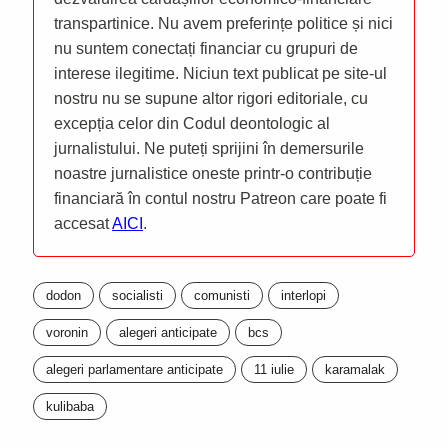
transpartinice. Nu avem preferințe politice și nici
nu suntem conectați financiar cu grupuri de
interese ilegitime. Niciun text publicat pe site-ul
nostru nu se supune altor rigori editoriale, cu
excepția celor din Codul deontologic al
jurnalistului. Ne puteți sprijini în demersurile
noastre jurnalistice oneste printr-o contribuție
financiară în contul nostru Patreon care poate fi
accesat
AICI
.
dodon
socialisti
comunisti
interlopi
voronin
alegeri anticipate
bcs
alegeri parlamentare anticipate
11 iulie
karamalak
kulibaba