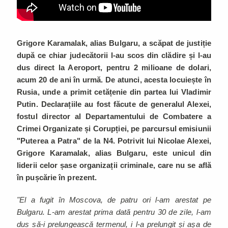
Grigore Karamalak, alias Bulgaru, a scăpat de justiție
după ce chiar judecătorii l-au scos din clădire și l-au
dus direct la Aeroport, pentru 2 milioane de dolari,
acum 20 de ani în urmă. De atunci, acesta locuiește în
Rusia, unde a primit cetățenie din partea lui Vladimir
Putin. Declarațiile au fost făcute de generalul Alexei,
fostul director al Departamentului de Combatere a
Crimei Organizate și Corupției, pe parcursul emisiunii
"Puterea a Patra" de la N4. Potrivit lui Nicolae Alexei,
Grigore Karamalak, alias Bulgaru, este unicul din
liderii celor șase organizații criminale, care nu se află
în pușcărie în prezent.
"El a fugit în Moscova, de patru ori l-am arestat pe
Bulgaru. L-am arestat prima dată pentru 30 de zile, l-am
dus să-i prelungească termenul, i l-a prelungit și așa de