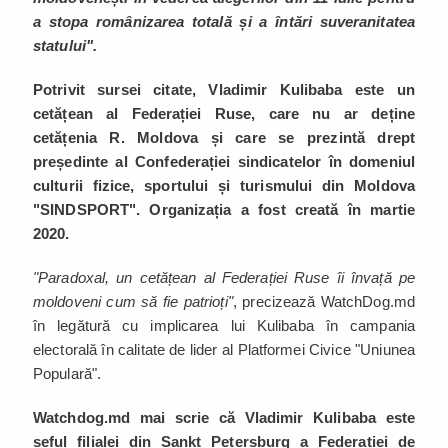
a stopa românizarea totală și a întări suveranitatea
statului".
Potrivit sursei citate, Vladimir Kulibaba este un
cetățean al Federației Ruse, care nu ar deține
cetățenia R. Moldova și care se prezintă drept
președinte al Confederației sindicatelor în domeniul
culturii fizice, sportului și turismului din Moldova
"SINDSPORT". Organizația a fost creată în martie
2020.
"Paradoxal, un cetățean al Federației Ruse îi învață pe
moldoveni cum să fie patrioți"
, precizează WatchDog.md
în legătură cu implicarea lui Kulibaba în campania
electorală în calitate de lider al Platformei Civice "Uniunea
Populară".
Watchdog.md mai scrie că Vladimir Kulibaba este
șeful filialei din Sankt Petersburg a Federației de