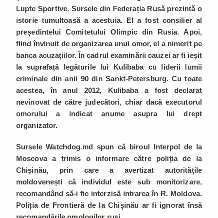
Lupte Sportive.
Sursele din Federația Rusă prezintă o
istorie tumultoasă a acestuia. El a fost consilier al
președintelui Comitetului Olimpic din Rusia. Apoi,
fiind învinuit de organizarea unui omor, el a nimerit pe
banca acuzațiilor. În cadrul examinării cauzei ar fi ieșit
la suprafață legăturile lui Kulibaba cu liderii lumii
criminale din anii 90 din Sankt-Petersburg. Cu toate
acestea, în anul 2012, Kulibaba a fost declarat
nevinovat de către judecători, chiar dacă executorul
omorului a indicat anume asupra lui drept
organizator.
Sursele Watchdog.md spun că biroul Interpol de la
Moscova a trimis o informare către poliția de la
Chișinău, prin care a avertizat autoritățile
moldovenești că individul este sub monitorizare,
recomandând să-i fie interzisă intrarea în R. Moldova.
Poliția de Frontieră de la Chișinău ar fi ignorat însă
recomandările omologilor ruși.