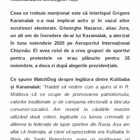
Ceea ce trebuie menționat este că interlopul Grigore
Karamalak s-a mai implicat activ și în cazul altor
scrutinuri electorale. Gheorghe Nazaruc, alias Jora,
un alt om de încredere de-al lui Karamalak, a aterizat
în luna noiembrie 2020 pe Aeroportul Internațional
Chișinău. El avea rolul de a crea grupuri de sportivi
pentru protestele ce erau plănuite pentru 16
noiembrie, a doua zi după alegerile prezidențiale.
Ce spune WatchDog despre legătura dintre Kulibaba
și Karamalak:
"Haideți să vedem cum a ajuns el în R.
Moldova să se ocupe de promovarea patriotismului,
valorilor tradiționale și de campania electorală a blocului
comunist-socialist. Am revenit la căutările noastre
utilizând două criterii, legăturile cu lumea criminală și
afilierea la federație de lupte sportive din Rusia. Așa am
aflat că federația, al cărei vicepreședinte era Kulibaba în
filiala din Sankt Petersburg, avea un moldovean un