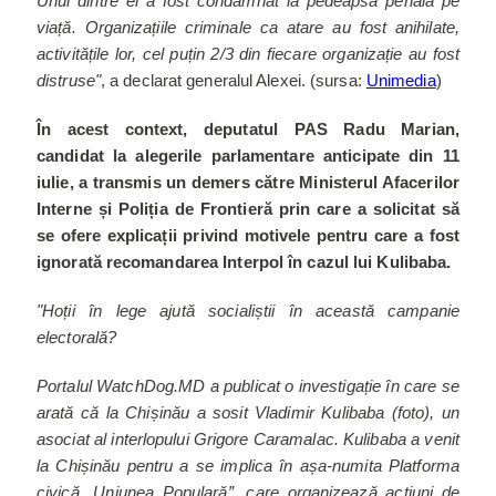
Unul dintre ei a fost condamnat la pedeapsa penală pe
viață. Organizațiile criminale ca atare au fost anihilate,
activitățile lor, cel puțin 2/3 din fiecare organizație au fost
distruse"
, a declarat generalul Alexei. (sursa:
Unimedia
)
În acest context, deputatul PAS Radu Marian,
candidat la alegerile parlamentare anticipate din 11
iulie, a transmis un demers către Ministerul Afacerilor
Interne și Poliția de Frontieră prin care a solicitat să
se ofere explicații privind motivele pentru care a fost
ignorată recomandarea Interpol în cazul lui Kulibaba.
"Hoții în lege ajută socialiștii în această campanie
electorală?
Portalul WatchDog.MD a publicat o investigație în care se
arată că la Chișinău a sosit Vladimir Kulibaba (foto), un
asociat al interlopului Grigore Caramalac. Kulibaba a venit
la Chișinău pentru a se implica în așa-numita Platforma
civică „Uniunea Populară”, care organizează acțiuni de