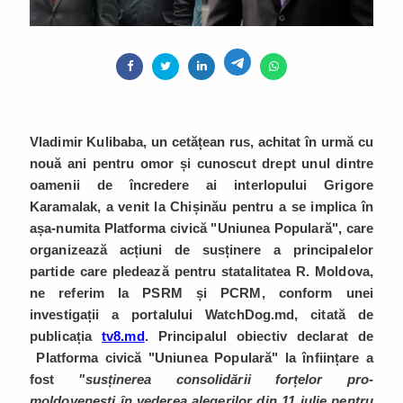
Vladimir Kulibaba, un cetățean rus, achitat în urmă cu
nouă ani pentru omor și cunoscut drept unul dintre
oamenii de încredere ai interlopului Grigore
Karamalak, a venit la Chișinău pentru a se implica în
așa-numita Platforma civică "Uniunea Populară", care
organizează acțiuni de susținere a principalelor
partide care pledează pentru statalitatea R. Moldova,
ne referim la PSRM și PCRM, conform unei
investigații a portalului WatchDog.md, citată de
publicația
tv8.md
. Principalul obiectiv declarat de
Platforma civică "Uniunea Populară" la înființare a
fost
"susținerea consolidării forțelor pro-
moldovenești în vederea alegerilor din 11 iulie pentru