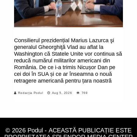
Consilierul prezidențial Marius Lazurca şi
Bi
generalul Gheorghiţă Vlad au aflat la
d
Washington că Statele Unite vor continua să
in
reducă numărul militarilor americani din
ma
România. De ce i-a trimis Nicușor Dan pe
do
cei doi în SUA și ce ar înseamna o nouă
de
retragere americană pentru țara noastră
pr
t
Redacția Podul
Aug 5, 2026
769
© 2026 Podul - ACEASTĂ PUBLICAȚIE ESTE