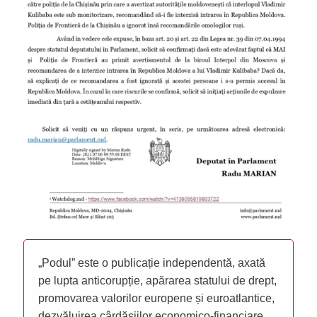
„Podul” este o publicație independentă, axată
pe lupta anticorupție, apărarea statului de drept,
promovarea valorilor europene și euroatlantice,
dezvăluirea cârdășiilor economico-financiare