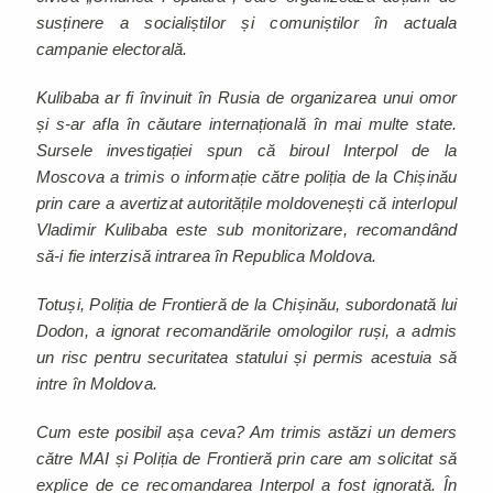
susținere a socialiștilor și comuniștilor în actuala
campanie electorală.
Kulibaba ar fi învinuit în Rusia de organizarea unui omor
și s-ar afla în căutare internațională în mai multe state.
Sursele investigației spun că biroul Interpol de la
Moscova a trimis o informație către poliția de la Chișinău
prin care a avertizat autoritățile moldovenești că interlopul
Vladimir Kulibaba este sub monitorizare, recomandând
să-i fie interzisă intrarea în Republica Moldova.
Totuși, Poliția de Frontieră de la Chișinău, subordonată lui
Dodon, a ignorat recomandările omologilor ruși, a admis
un risc pentru securitatea statului și permis acestuia să
intre în Moldova.
Cum este posibil așa ceva? Am trimis astăzi un demers
către MAI și Poliția de Frontieră prin care am solicitat să
explice de ce recomandarea Interpol a fost ignorată. În