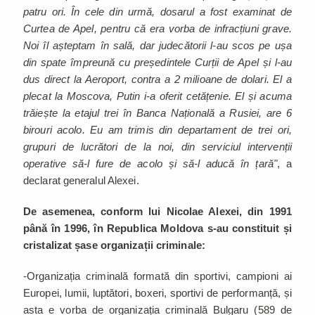
patru ori. În cele din urmă, dosarul a fost examinat de
Curtea de Apel, pentru că era vorba de infracțiuni grave.
Noi îl așteptam în sală, dar judecătorii l-au scos pe ușa
din spate împreună cu președintele Curții de Apel și l-au
dus direct la Aeroport, contra a 2 milioane de dolari. El a
plecat la Moscova, Putin i-a oferit cetățenie. El și acuma
trăiește la etajul trei în Banca Națională a Rusiei, are 6
birouri acolo. Eu am trimis din departament de trei ori,
grupuri de lucrători de la noi, din serviciul intervenții
operative să-l fure de acolo și să-l aducă în țară"
, a
declarat generalul Alexei.
De asemenea, conform lui Nicolae Alexei, din 1991
până în 1996, în Republica Moldova s-au constituit și
cristalizat șase organizații criminale:
-Organizația criminală formată din sportivi, campioni ai
Europei, lumii, luptători, boxeri, sportivi de performanță, și
asta e vorba de organizația criminală Bulgaru (589 de