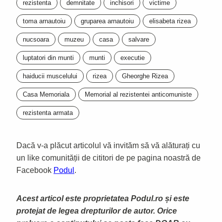
rezistenta
demnitate
inchisori
victime
toma arnautoiu
gruparea arnautoiu
elisabeta rizea
nucsoara
muzeu
casa
salvare
luptatori din munti
munti
executie
haiducii muscelului
rizea
Gheorghe Rizea
Casa Memoriala
Memorial al rezistentei anticomuniste
rezistenta armata
Dacă v-a plăcut articolul vă invităm să vă alăturați cu
un like comunității de cititori de pe pagina noastră de
Facebook
Podul
.
Acest articol este proprietatea Podul.ro și este
protejat de legea drepturilor de autor. Orice