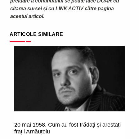
preluare a continutului se poate face DOAR cu
citarea sursei și cu LINK ACTIV către pagina
acestui articol.
ARTICOLE SIMILARE
20 mai 1958. Cum au fost trădați și arestați
”P
frații Arnăuțoiu
de
c