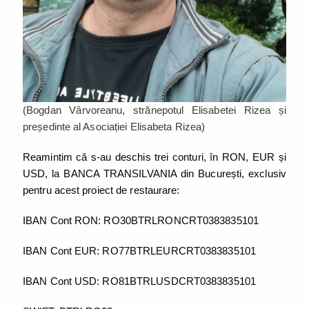
(Bogdan Vârvoreanu, strănepotul Elisabetei Rizea și
președinte al Asociației Elisabeta Rizea)
Reamintim că s-au deschis trei conturi, în RON, EUR și
USD, la BANCA TRANSILVANIA din București, exclusiv
pentru acest proiect de restaurare:
IBAN Cont RON: RO30BTRLRONCRT0383835101
IBAN Cont EUR: RO77BTRLEURCRT0383835101
IBAN Cont USD: RO81BTRLUSDCRT0383835101