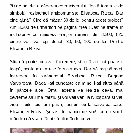
30 de ani de la căderea comunismului. Toată țara știe de
simbolul rezistenței anticomuniste Elisabeta Rizea. Dar
cine ajută? Cine dă măcar 50 de lei pentru acest proiect?
Am 8.200 de urmăritori pe pagina mea ‹Destine frânte în
închisorile comuniste›. Fraților români, din 8.200, 820
dintre voi, vă rog, donați 30, 50, 100 de lei. Pentru
Elisabeta Rizea!
Știu că poate nu aveți încredere, știu că ați luat poate o
țeapă, poate mai multe în viața dvs. Dar vă rog să aveți
încredere în strănepotul Elisabetei Rizea,
Bogdan
Varvoreanu
. Daca l-ați cunoaște ca mine, l-ați ajuta până
în pânzele albe. Omul acesta va realiza ceva, mai
devreme sau mai târziu și voi veți veni la Nucșoara și veți
zice – uite, aici am pus și eu un leu la salvarea casei
Elisabetei Rizea. Și veți fi mândri de voi! Iar eu voi fi
mândru că v-am făcut să fiți mândri de voi!