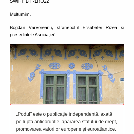
SWIFT: BTRLRO22
Multumim.
Bogdan Vârvoreanu, strănepotul Elisabetei Rizea și
presedintele Asociației”.
„Podul” este o publicație independentă, axată
pe lupta anticorupție, apărarea statului de drept,
promovarea valorilor europene și euroatlantice,