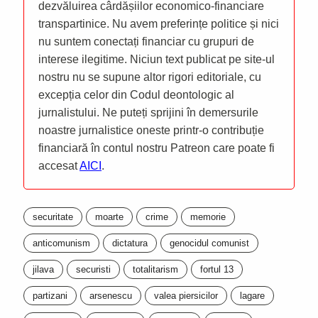
dezvăluirea cârdășiilor economico-financiare
transpartinice. Nu avem preferințe politice și nici
nu suntem conectați financiar cu grupuri de
interese ilegitime. Niciun text publicat pe site-ul
nostru nu se supune altor rigori editoriale, cu
excepția celor din Codul deontologic al
jurnalistului. Ne puteți sprijini în demersurile
noastre jurnalistice oneste printr-o contribuție
financiară în contul nostru Patreon care poate fi
accesat
AICI
.
securitate
moarte
crime
memorie
anticomunism
dictatura
genocidul comunist
jilava
securisti
totalitarism
fortul 13
partizani
arsenescu
valea piersicilor
lagare