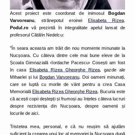
Acest proiect este coordonat de inimosul
Bogdan
Varvoreanu
, strănepotul eroinei
Elisabeta Rizea
.
Podul.ro
vă prezintă în integralitate apelul lansat de
profesorul Cătălin Nedelcu:
”În seara aceasta am trăit din nou momente minunate la
Nucșoara. Cu câteva dintre cele mai bune eleve de la
Școala Gimnazială ‹Iordache Pacescu› Cosești am fost
în casa
Elisabeta Rizea Gheorghe Rizea
, gazde ale
Mihaelei și lui
Bogdan Varvoreanu
. Doi oameni minunați,
care se luptă cu morile de vânt pentru a crea Casa
Memorială
Elisabeta Rizea Gheorghe Rizea
. Bucuria este
că acești copii deștepți și frumoși au înțeles câteva lucruri
despre rezistența din Nucșoara, despre oamenii și
locurile de aici.
Tristetea mea, personal, e că nu reușim să ajutăm
suficient la crearea unui loc al memoriei la Nucșoara după