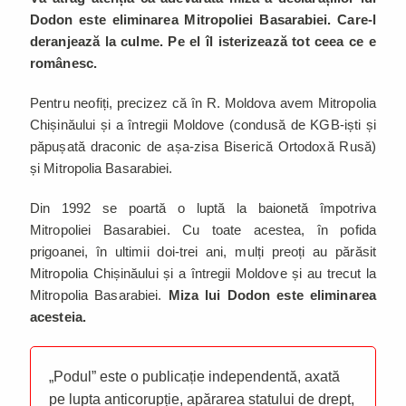
Dodon este eliminarea Mitropoliei Basarabiei. Care-l
deranjează la culme. Pe el îl isterizează tot ceea ce e
românesc.
Pentru neofiți, precizez că în R. Moldova avem Mitropolia
Chișinăului și a întregii Moldove (condusă de KGB-iști și
păpușată draconic de așa-zisa Biserică Ortodoxă Rusă)
și Mitropolia Basarabiei.
Din 1992 se poartă o luptă la baionetă împotriva
Mitropoliei Basarabiei. Cu toate acestea, în pofida
prigoanei, în ultimii doi-trei ani, mulți preoți au părăsit
Mitropolia Chișinăului și a întregii Moldove și au trecut la
Mitropolia Basarabiei.
Miza lui Dodon este eliminarea
acesteia.
„Podul” este o publicație independentă, axată
pe lupta anticorupție, apărarea statului de drept,