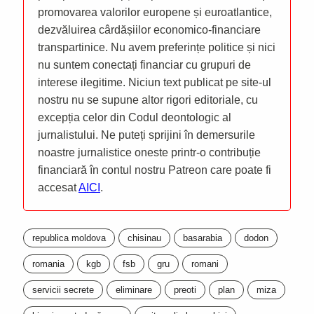
promovarea valorilor europene și euroatlantice,
dezvăluirea cârdășiilor economico-financiare
transpartinice. Nu avem preferințe politice și nici
nu suntem conectați financiar cu grupuri de
interese ilegitime. Niciun text publicat pe site-ul
nostru nu se supune altor rigori editoriale, cu
excepția celor din Codul deontologic al
jurnalistului. Ne puteți sprijini în demersurile
noastre jurnalistice oneste printr-o contribuție
financiară în contul nostru Patreon care poate fi
accesat
AICI
.
republica moldova
chisinau
basarabia
dodon
romania
kgb
fsb
gru
romani
servicii secrete
eliminare
preoti
plan
miza