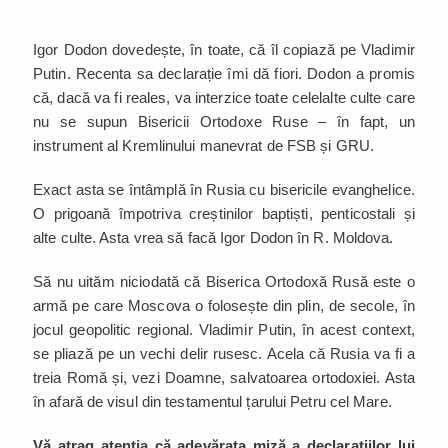
Igor Dodon dovedește, în toate, că îl copiază pe Vladimir
Putin. Recenta sa declarație îmi dă fiori. Dodon a promis
că, dacă va fi reales, va interzice toate celelalte culte care
nu se supun Bisericii Ortodoxe Ruse – în fapt, un
instrument al Kremlinului manevrat de FSB și GRU.
Exact asta se întâmplă în Rusia cu bisericile evanghelice.
O prigoană împotriva creștinilor baptiști, penticostali și
alte culte. Asta vrea să facă Igor Dodon în R. Moldova.
Să nu uităm niciodată că Biserica Ortodoxă Rusă este o
armă pe care Moscova o folosește din plin, de secole, în
jocul geopolitic regional. Vladimir Putin, în acest context,
se pliază pe un vechi delir rusesc. Acela că Rusia va fi a
treia Romă și, vezi Doamne, salvatoarea ortodoxiei. Asta
în afară de visul din testamentul țarului Petru cel Mare.
Vă atrag atenția că adevărata miză a declarațiilor lui