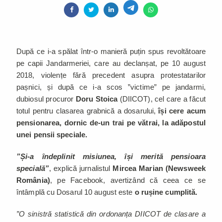
După ce i-a spălat într-o manieră puțin spus revoltătoare
pe capii Jandarmeriei, care au declanșat, pe 10 august
2018, violențe fără precedent asupra protestatarilor
pașnici, și după ce i-a scos ”victime” pe jandarmi,
dubiosul procuror
Doru Stoica
(DIICOT), cel care a făcut
totul pentru clasarea grabnică a dosarului,
își cere acum
pensionarea, dornic de-un trai pe vătrai, la adăpostul
unei pensii speciale.
”Și-a îndeplinit misiunea, își merită pensioara
specială”
, explică jurnalistul
Mircea Marian (Newsweek
România)
, pe Facebook, avertizând că ceea ce se
întâmplă cu Dosarul 10 august este
o rușine cumplită.
”O sinistră statistică din ordonanța DIICOT de clasare a