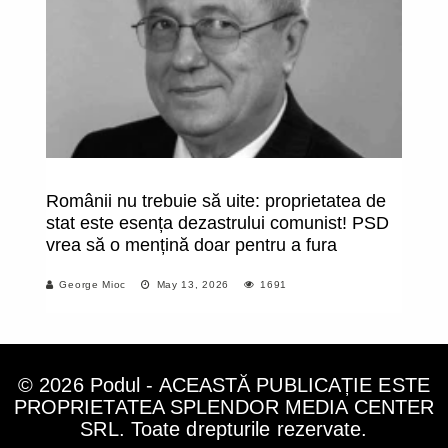
Românii nu trebuie să uite: proprietatea de
R
stat este esența dezastrului comunist! PSD
pr
vrea să o mențină doar pentru a fura
George Mioc
May 13, 2026
1691
© 2026 Podul - ACEASTĂ PUBLICAȚIE ESTE
PROPRIETATEA SPLENDOR MEDIA CENTER
SRL. Toate drepturile rezervate.