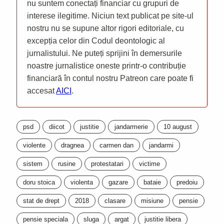
nu suntem conectați financiar cu grupuri de
interese ilegitime. Niciun text publicat pe site-ul
nostru nu se supune altor rigori editoriale, cu
excepția celor din Codul deontologic al
jurnalistului. Ne puteți sprijini în demersurile
noastre jurnalistice oneste printr-o contribuție
financiară în contul nostru Patreon care poate fi
accesat
AICI
.
psd
diicot
justitie
jandarmerie
10 august
violente
dragnea
carmen dan
jandarmi
sistem
rusine
protestatari
victime
doru stoica
violenta
gazare
bataie
predoiu
stat de drept
2018
clasare
misiune
pensie
pensie speciala
sluga
argat
justitie libera