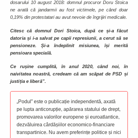
dosarului 10 august 2018: domnul procuror Doru Stoica
ne arată că jandarmii au fost victimele, pe când doar
0,19% din protestatari au avut nevoie de îngrijiri medicale.
Citesc că domnul Dori Stoica, după ce și-a făcut
datoria și i-a salvat pe capii represiunii, a cerut să se
pensioneze. Și-a îndeplinit misiunea, își merită
pensioara specială.
Ce rușine cumplită, în anul 2020, când noi, în
naivitatea noastră, credeam că am scăpat de PSD și
justiția e liberă”.
„Podul” este o publicație independentă, axată
pe lupta anticorupție, apărarea statului de drept,
promovarea valorilor europene și euroatlantice,
dezvăluirea cârdășiilor economico-financiare
transpartinice. Nu avem preferințe politice și nici