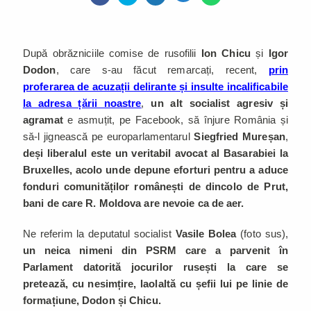
După obrăzniciile comise de rusofilii
Ion Chicu
și
Igor
Dodon
, care s-au făcut remarcați, recent,
prin
proferarea de acuzații delirante și insulte incalificabile
la adresa țării noastre
,
un alt socialist agresiv și
agramat
e asmuțit, pe Facebook, să înjure România și
să-l jignească pe europarlamentarul
Siegfried Mureșan
,
deși liberalul este un veritabil avocat al Basarabiei la
Bruxelles, acolo unde depune eforturi pentru a aduce
fonduri comunităților românești de dincolo de Prut,
bani de care R. Moldova are nevoie ca de aer.
Ne referim la deputatul socialist
Vasile Bolea
(foto sus),
un neica nimeni din PSRM care a parvenit în
Parlament datorită jocurilor rusești la care se
pretează, cu nesimțire, laolaltă cu șefii lui pe linie de
formațiune, Dodon și Chicu.