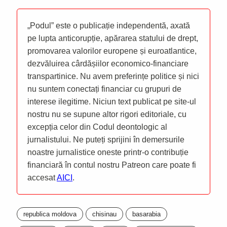
„Podul” este o publicație independentă, axată
pe lupta anticorupție, apărarea statului de drept,
promovarea valorilor europene și euroatlantice,
dezvăluirea cârdășiilor economico-financiare
transpartinice. Nu avem preferințe politice și nici
nu suntem conectați financiar cu grupuri de
interese ilegitime. Niciun text publicat pe site-ul
nostru nu se supune altor rigori editoriale, cu
excepția celor din Codul deontologic al
jurnalistului. Ne puteți sprijini în demersurile
noastre jurnalistice oneste printr-o contribuție
financiară în contul nostru Patreon care poate fi
accesat
AICI
.
republica moldova
chisinau
basarabia