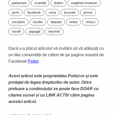
parlament
scandal
dodon
siegfried muresan
psrm
facebook
rusia
acuzatii
prorus
socialisti
insulte
deputat
bolea
chiucu
rosofil
papagal
nesimtit
Dacă v-a plăcut articolul vă invităm să vă alăturați cu
un like comunității de cititori de pe pagina noastră de
Facebook
Podul
.
Acest articol este proprietatea Podul.ro și este
protejat de legea drepturilor de autor. Orice
preluare a continutului se poate face DOAR cu
citarea sursei și cu LINK ACTIV către pagina
acestui articol.