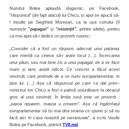
Numitul Bolea aplaudă slugarnic, pe Facebook,
”răspunsul” (de fapt atacul) lui Chicu, și apoi se apucă să-
l insulte pe Siegfried Mureșan, ca la ușa cortului (îl
numește
”papagal”
și
”nesimțit”
, printre altele), pentru
ca mai apoi să-i dedice un proverb rusesc:
„Consider că a fost un răspuns adecvat unui pațanaș
care merită ca cineva să-i arate locul (…). Încercarea
unui păun, sau mai bine zis a unui papagal, de a se face
mare și tare, arată ridicol. Ce concret a făcut acest
nesimțit, care pretinde de a se numi europarlamentar, în
țara lui. (…) Așa că răspunsul pe care l-a dat prim–
ministrul Ion Chicu a fost o palmă usturătoare la obrazul
gros al unui nesimțit. În limba rusă este un proverb :
„каков привет, таков и ответ”. Așa că îngâmfatul
europarlamentar să își mai dea seama ce spune și să nu
facă aici în casa noastră pe
начальник”, a scris Vasile
Bolea pe Facebook, potrivit
TV8.md
.