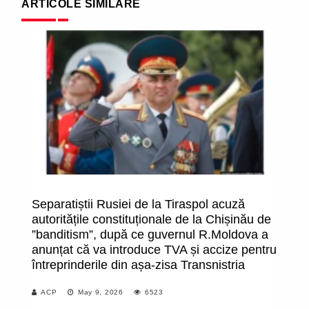
ARTICOLE SIMILARE
Separatiștii Rusiei de la Tiraspol acuză
Vi
autoritățile constituționale de la Chișinău de
”banditism”, după ce guvernul R.Moldova a
anunțat că va introduce TVA și accize pentru
întreprinderile din așa-zisa Transnistria
ACP
May 9, 2026
6523