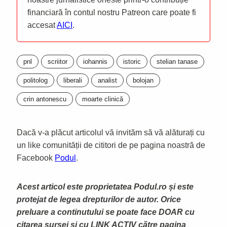
financiară în contul nostru Patreon care poate fi
accesat
AICI
.
pnl
scriitor
iohannis
istoric
stelian tanase
politolog
liberali
analist
bolojan
crin antonescu
moarte clinică
Dacă v-a plăcut articolul vă invităm să vă alăturați cu
un like comunității de cititori de pe pagina noastră de
Facebook
Podul
.
Acest articol este proprietatea Podul.ro și este
protejat de legea drepturilor de autor. Orice
preluare a continutului se poate face DOAR cu
citarea sursei și cu LINK ACTIV către pagina