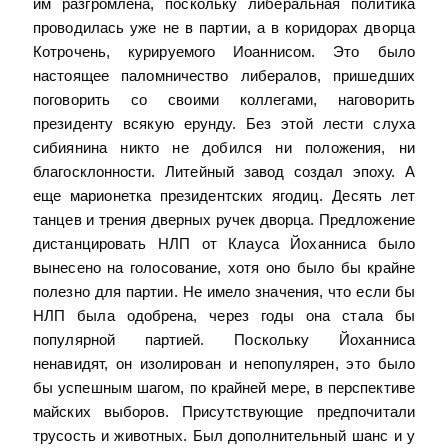
им разгромлена, поскольку либеральная политика
проводилась уже не в партии, а в коридорах дворца
Котрочень, курируемого Иоаннисом. Это было
настоящее паломничество либералов, пришедших
поговорить со своими коллегами, наговорить
президенту всякую ерунду. Без этой лести слуха
сибиянина никто не добился ни положения, ни
благосклонности. Литейный завод создал эпоху. А
еще марионетка президентских ягодиц. Десять лет
танцев и трения дверных ручек дворца. Предложение
дистанцировать НЛП от Клауса Йоханниса было
вынесено на голосование, хотя оно было бы крайне
полезно для партии. Не имело значения, что если бы
НЛП была одобрена, через годы она стала бы
популярной партией. Поскольку Йоханниса
ненавидят, он изолирован и непопулярен, это было
бы успешным шагом, по крайней мере, в перспективе
майских выборов. Присутствующие предпочитали
трусость и животных. Был дополнительный шанс и у