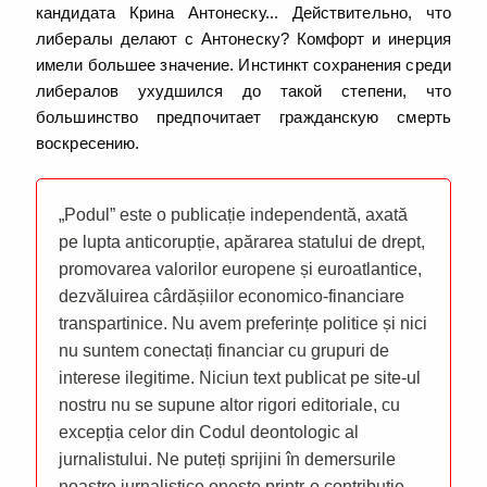
кандидата Крина Антонеску... Действительно, что
либералы делают с Антонеску? Комфорт и инерция
имели большее значение. Инстинкт сохранения среди
либералов ухудшился до такой степени, что
большинство предпочитает гражданскую смерть
воскресению.
„Podul” este o publicație independentă, axată
pe lupta anticorupție, apărarea statului de drept,
promovarea valorilor europene și euroatlantice,
dezvăluirea cârdășiilor economico-financiare
transpartinice. Nu avem preferințe politice și nici
nu suntem conectați financiar cu grupuri de
interese ilegitime. Niciun text publicat pe site-ul
nostru nu se supune altor rigori editoriale, cu
excepția celor din Codul deontologic al
jurnalistului. Ne puteți sprijini în demersurile
noastre jurnalistice oneste printr-o contribuție