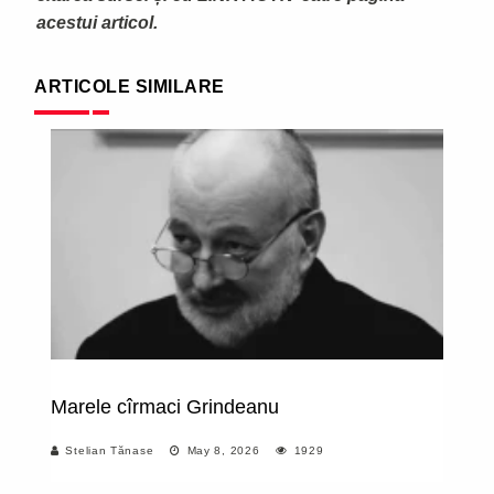
acestui articol.
ARTICOLE SIMILARE
Marele cîrmaci Grindeanu
O
Stelian Tănase
May 8, 2026
1929