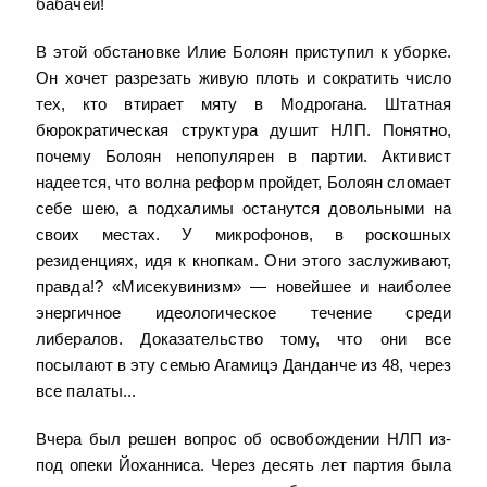
бабачей!
В этой обстановке Илие Болоян приступил к уборке.
Он хочет разрезать живую плоть и сократить число
тех, кто втирает мяту в Модрогана. Штатная
бюрократическая структура душит НЛП. Понятно,
почему Болоян непопулярен в партии. Активист
надеется, что волна реформ пройдет, Болоян сломает
себе шею, а подхалимы останутся довольными на
своих местах. У микрофонов, в роскошных
резиденциях, идя к кнопкам. Они этого заслуживают,
правда!? «Мисекувинизм» — новейшее и наиболее
энергичное идеологическое течение среди
либералов. Доказательство тому, что они все
посылают в эту семью Агамицэ Данданче из 48, через
все палаты...
Вчера был решен вопрос об освобождении НЛП из-
под опеки Йоханниса. Через десять лет партия была