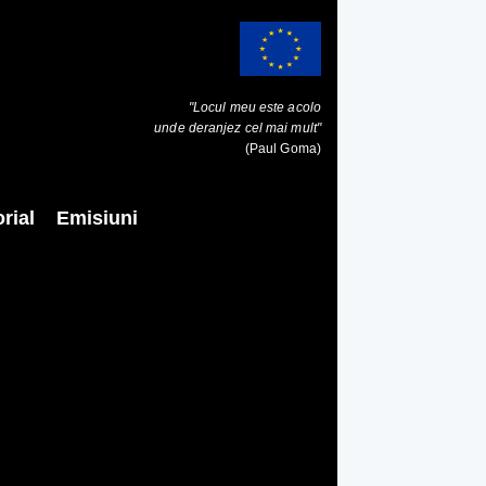
"Locul meu este acolo
unde deranjez cel mai mult"
(Paul Goma)
rial
Emisiuni