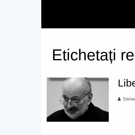
Etichetați r
Libe
Steli