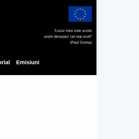
"Locul meu este acolo
unde deranjez cel mai mult"
(Paul Goma)
rial
Emisiuni