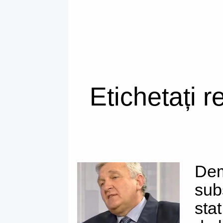
Etichetați r
Dem
sub
stat