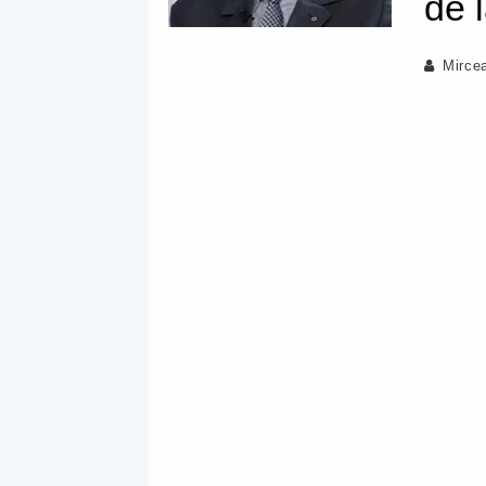
de l
Mirce