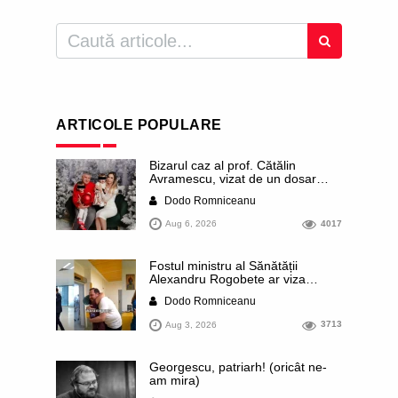
ARTICOLE POPULARE
Bizarul caz al prof. Cătălin
Avramescu, vizat de un dosar
DIICOT pentru „pornografie
Dodo Romniceanu
infantilă”. Miroase a execuție
stalinistă. Cea mai imundă parte a
Aug 6, 2026
4017
presei publică inclusiv documente
„scurse” de la stat în care sunt
dezvăluite date ultra-personale
Fostul ministru al Sănătății
ale profesorului, inclusiv
Alexandru Rogobete ar viza
diagnostice și tratamente
funcția lui Dominic Fritz de primar
Dodo Romniceanu
al orașului Timișoara. Pesedistul
publică imagini demne de Coreea
Aug 3, 2026
3713
de Nord cu femei din Timișoara
care îl strâng în brațe plângând
Georgescu, patriarh! (oricât ne-
am mira)