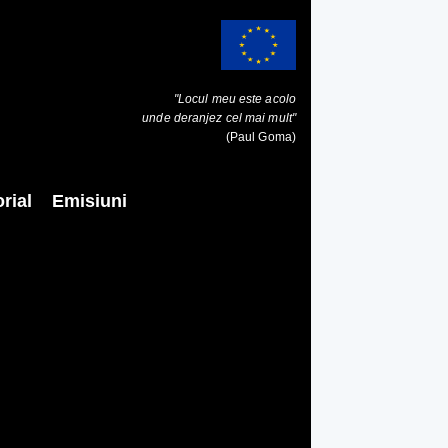
"Locul meu este acolo
unde deranjez cel mai mult"
(Paul Goma)
rial
Emisiuni