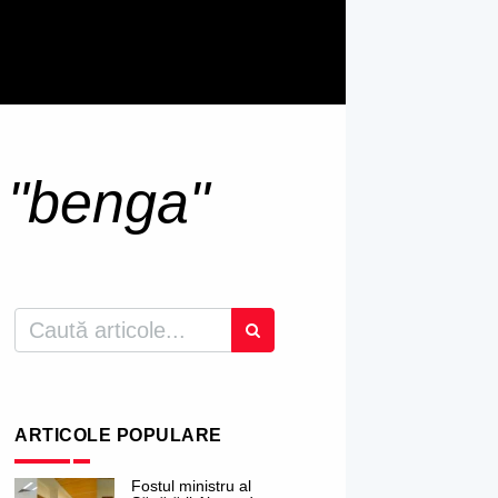
u
"benga"
ARTICOLE POPULARE
Fostul ministru al