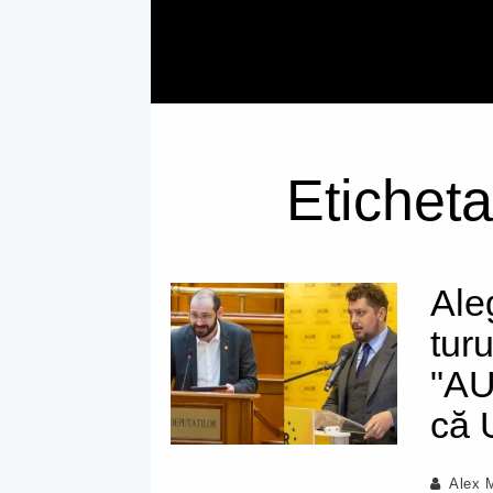
Eticheta
Ale
tur
"AU
că 
Alex 