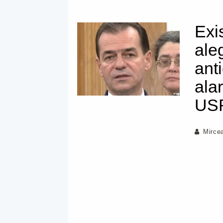
Exi
aleg
ant
ala
US
Mirce