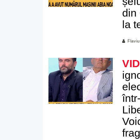
șef
din
la 
Flavi
VI
ign
elec
înt
Lib
Voi
frag