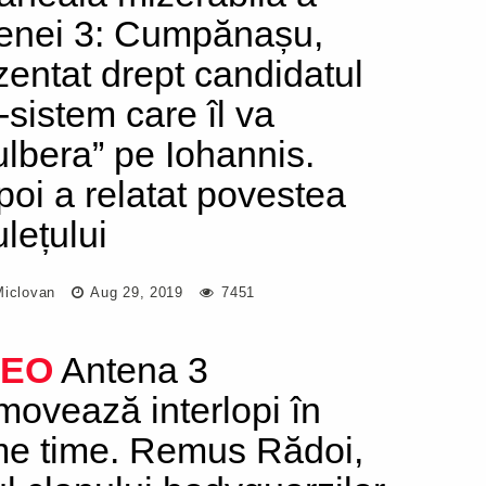
enei 3: Cumpănașu,
zentat drept candidatul
-sistem care îl va
ulbera” pe Iohannis.
ipoi a relatat povestea
ulețului
Miclovan
Aug 29, 2019
7451
DEO
Antena 3
movează interlopi în
me time. Remus Rădoi,