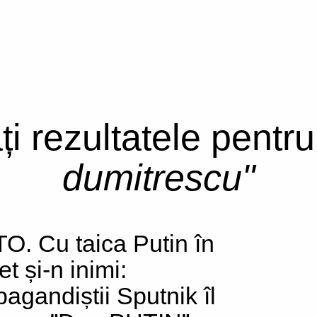
ți rezultatele pentr
dumitrescu"
O. Cu taica Putin în
t și-n inimi:
pagandiștii Sputnik îl