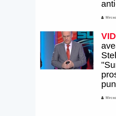
ant
Mirce
VI
ave
Ste
"Su
pro
pun
Mirce