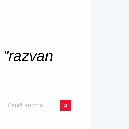
u
"razvan