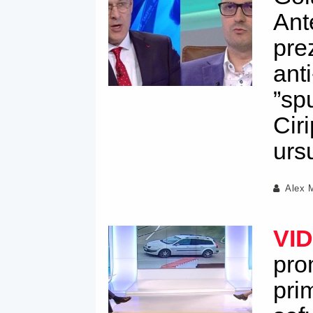
Ant
pre
anti
”sp
Cir
urs
Alex 
VI
pro
pri