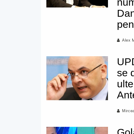
num
Dan
pen
Alex 
UPD
se 
ult
Ant
Mirce
Gol