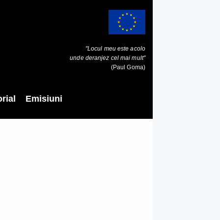
"Locul meu este acolo
unde deranjez cel mai mult"
(Paul Goma)
rial
Emisiuni