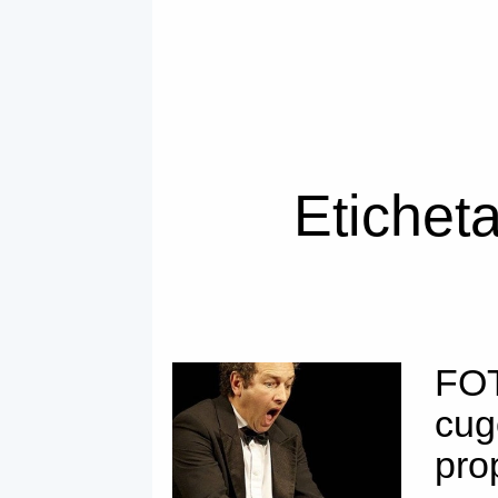
Eticheta
FOT
cuge
pro