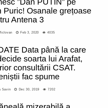
esc ”Dan PUTIN” pe
 Puric! Osanale grețoase
tru Antena 3
Miclovan
Feb 3, 2020
4035
ATE Data până la care
decide soarta lui Arafat,
erior consultării CSAT.
eniștii fac spume
a Savin
Dec 30, 2019
7202
ăneală mizerabilă a