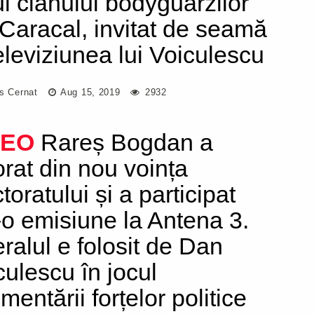
ul clanului bodyguarzilor
 Caracal, invitat de seamă
televiziunea lui Voiculescu
us Cernat
Aug 15, 2019
2932
DEO
Rareș Bogdan a
orat din nou voința
toratului și a participat
r-o emisiune la Antena 3.
eralul e folosit de Dan
culescu în jocul
mentării forțelor politice