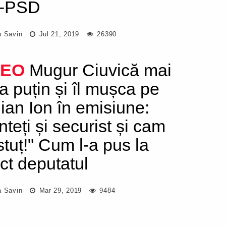
i-PSD
a Savin
Jul 21, 2019
26390
DEO
Mugur Ciuvică mai
a puțin și îl mușca pe
lian Ion în emisiune:
nteți și securist și cam
stuț!" Cum l-a pus la
ct deputatul
a Savin
Mar 29, 2019
9484