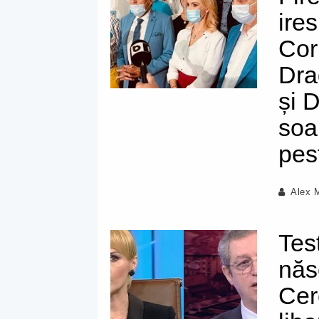
ire
Cor
Dra
și 
soa
pes
Alex 
Tes
năs
Cer