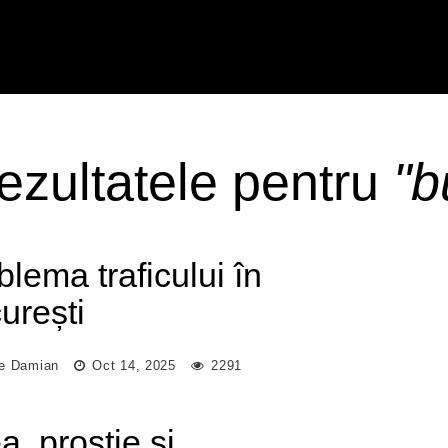
rezultatele pentru
"b
blema traficului în
urești
e Damian
Oct 14, 2025
2291
a, prostie și