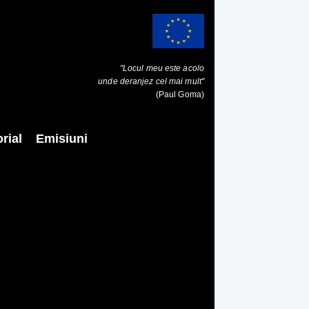
"Locul meu este acolo
unde deranjez cel mai mult"
(Paul Goma)
rial
Emisiuni