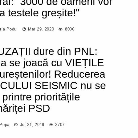
eral: "3000 de oameni vor
a testele greșite!"
ția Podul
Mar 29, 2020
8006
ZAȚII dure din PNL:
ea se joacă cu VIEȚILE
ureștenilor! Reducerea
CULUI SEISMIC nu se
 printre prioritățile
măriței PSD
Popa
Jul 21, 2019
2707