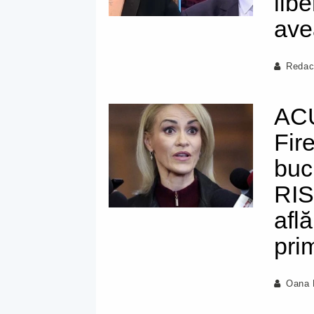
lib
ave
Redac
ACU
Fir
buc
RIS
află
pri
Oana 