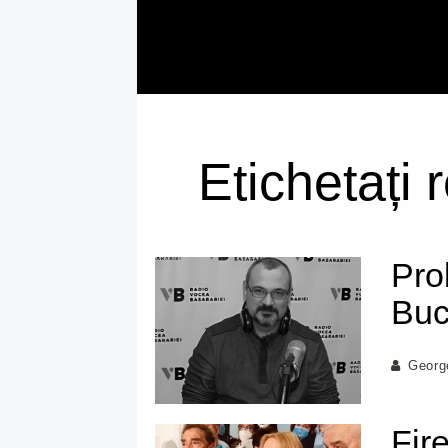
Etichetați 
Pro
Buc
Georg
Fire