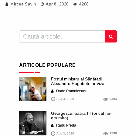
Mircea Savin
Apr 8, 2020
4206
ARTICOLE POPULARE
Fostul ministru al Sănătății
Alexandru Rogobete ar viza
funcția lui Dominic Fritz de primar
Dodo Romniceanu
al orașului Timișoara. Pesedistul
publică imagini demne de Coreea
Aug 3, 2026
3303
de Nord cu femei din Timișoara
care îl strâng în brațe plângând
Georgescu, patriarh! (oricât ne-
am mira)
Radu Preda
Aug 3, 2026
1938