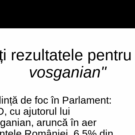
ți rezultatele pentr
vosganian"
ință de foc în Parlament:
, cu ajutorul lui
ganian, aruncă în aer
anțele României. 6,5% din