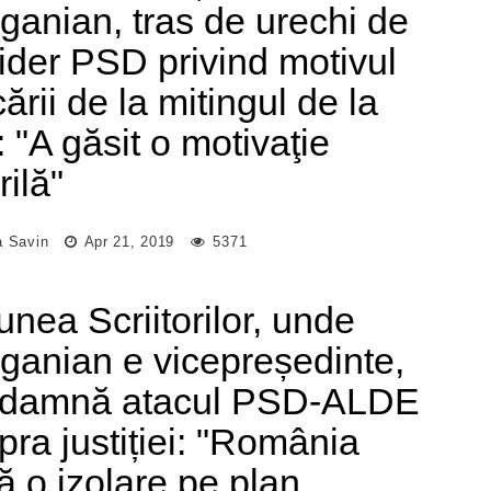
ganian, tras de urechi de
lider PSD privind motivul
ării de la mitingul de la
: "A găsit o motivaţie
rilă"
a Savin
Apr 21, 2019
5371
unea Scriitorilor, unde
ganian e vicepreședinte,
damnă atacul PSD-ALDE
pra justiției: "România
că o izolare pe plan