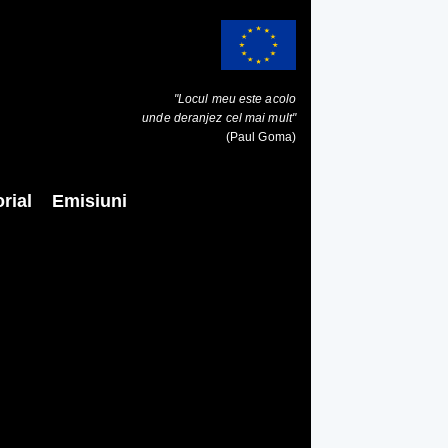
"Locul meu este acolo
unde deranjez cel mai mult"
(Paul Goma)
rial
Emisiuni