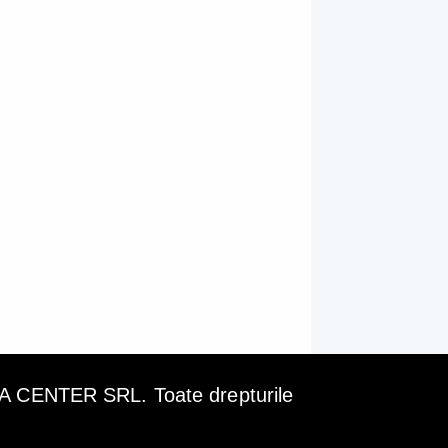
cu primăriile PSD
merg tot mai bine
ENTER SRL. Toate drepturile