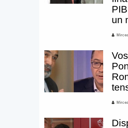
PIB,
un 
Mirce
Vos
Pon
Rom
ten
Mirce
Disp