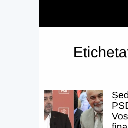
Eticheta
Șed
PSD
Vos
fin