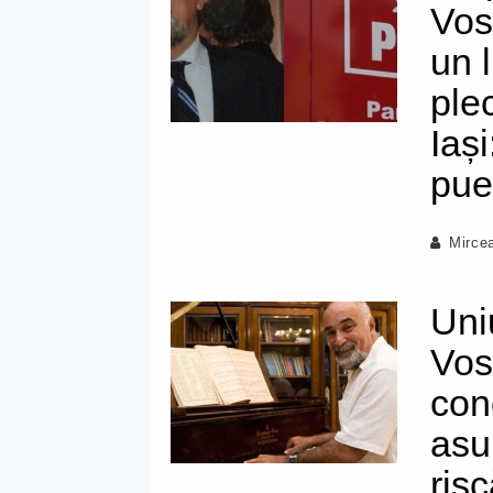
Vos
un 
plec
Iași
pue
Mirce
Uni
Vos
con
asu
ris