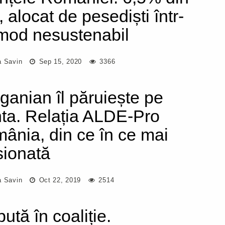
 alocat de pesediști într-
mod nesustenabil
a Savin
Sep 15, 2020
3366
ganian îl păruiește pe
ta. Relația ALDE-Pro
ânia, din ce în ce mai
sionată
a Savin
Oct 22, 2019
2514
ută în coaliție.