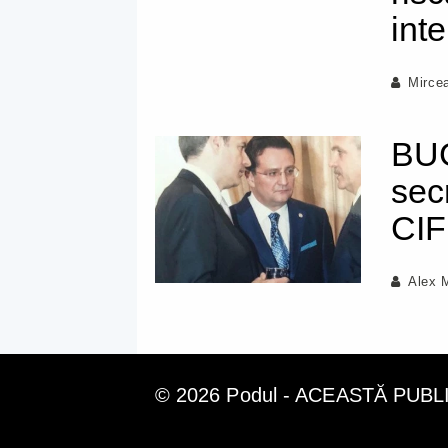
inte
Mirce
BUG
sec
CIF
Alex 
© 2026 Podul - ACEASTĂ PUB