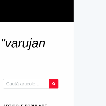
u
"varujan