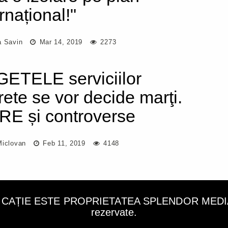
rnațional!"
a Savin
Mar 14, 2019
2273
ETELE serviciilor
rete se vor decide marţi.
RE și controverse
Miclovan
Feb 11, 2019
4148
LICAȚIE ESTE PROPRIETATEA SPLENDOR MEDIA C
rezervate.