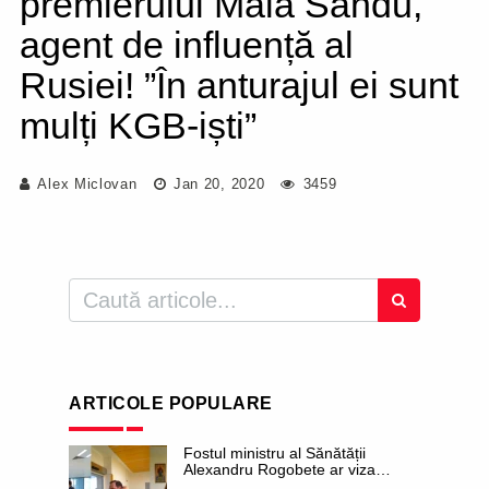
premierului Maia Sandu,
agent de influență al
Rusiei! ”În anturajul ei sunt
mulți KGB-iști”
Alex Miclovan
Jan 20, 2020
3459
ARTICOLE POPULARE
Fostul ministru al Sănătății
Alexandru Rogobete ar viza
funcția lui Dominic Fritz de primar