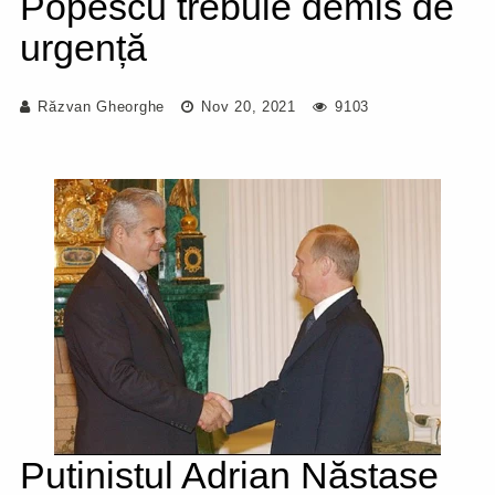
Popescu trebuie demis de
urgență
Răzvan Gheorghe
Nov 20, 2021
9103
Putinistul Adrian Năstase