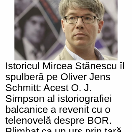
Istoricul Mircea Stănescu îl
spulberă pe Oliver Jens
Schmitt: Acest O. J.
Simpson al istoriografiei
balcanice a revenit cu o
telenovelă despre BOR.
Plimbat ca un urs prin țară,