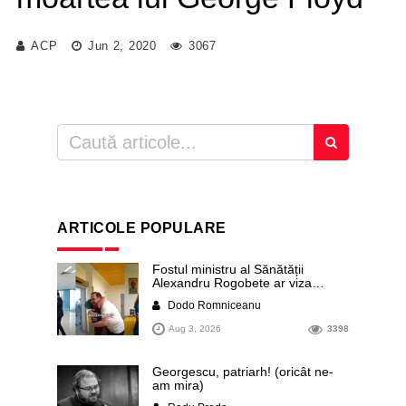
ACP
Jun 2, 2020
3067
ARTICOLE POPULARE
Fostul ministru al Sănătății
Alexandru Rogobete ar viza
funcția lui Dominic Fritz de primar
Dodo Romniceanu
al orașului Timișoara. Pesedistul
publică imagini demne de Coreea
Aug 3, 2026
3398
de Nord cu femei din Timișoara
care îl strâng în brațe plângând
Georgescu, patriarh! (oricât ne-
am mira)