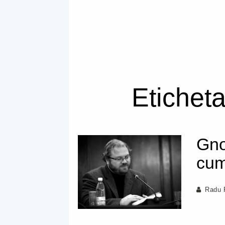
Eticheta
Gno
cum 
Radu 