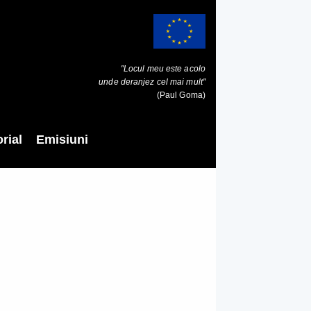
"Locul meu este acolo
unde deranjez cel mai mult"
(Paul Goma)
rial
Emisiuni