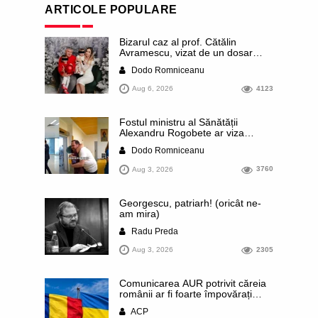
ARTICOLE POPULARE
Bizarul caz al prof. Cătălin
Avramescu, vizat de un dosar
DIICOT pentru „pornografie
Dodo Romniceanu
infantilă”. Miroase a execuție
stalinistă. Cea mai imundă parte a
Aug 6, 2026
4123
presei publică inclusiv documente
„scurse” de la stat în care sunt
dezvăluite date ultra-personale
Fostul ministru al Sănătății
ale profesorului, inclusiv
Alexandru Rogobete ar viza
diagnostice și tratamente
funcția lui Dominic Fritz de primar
Dodo Romniceanu
al orașului Timișoara. Pesedistul
publică imagini demne de Coreea
Aug 3, 2026
3760
de Nord cu femei din Timișoara
care îl strâng în brațe plângând
Georgescu, patriarh! (oricât ne-
am mira)
Radu Preda
Aug 3, 2026
2305
Comunicarea AUR potrivit căreia
românii ar fi foarte împovărați
financiar din cauza sprijinului
ACP
acordat Ucrainei este contrazisă