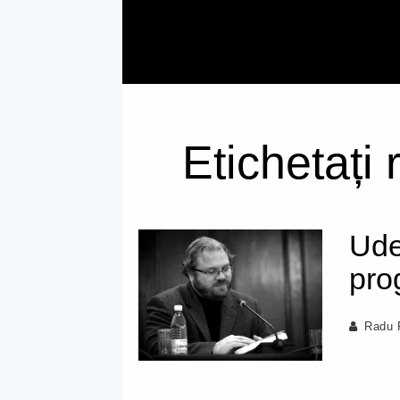
Etichetați 
Ude
pro
Radu 