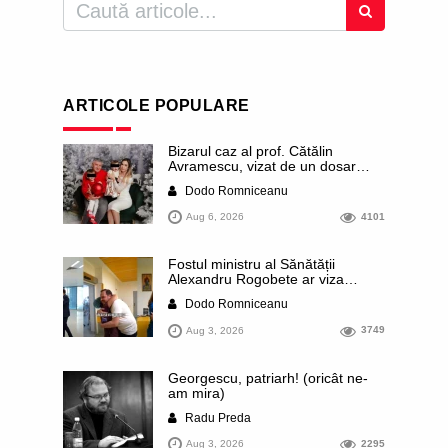
ARTICOLE POPULARE
Bizarul caz al prof. Cătălin
Avramescu, vizat de un dosar
DIICOT pentru „pornografie
Dodo Romniceanu
infantilă”. Miroase a execuție
stalinistă. Cea mai imundă parte a
Aug 6, 2026
4101
presei publică inclusiv documente
„scurse” de la stat în care sunt
dezvăluite date ultra-personale
Fostul ministru al Sănătății
ale profesorului, inclusiv
Alexandru Rogobete ar viza
diagnostice și tratamente
funcția lui Dominic Fritz de primar
Dodo Romniceanu
al orașului Timișoara. Pesedistul
publică imagini demne de Coreea
Aug 3, 2026
3749
de Nord cu femei din Timișoara
care îl strâng în brațe plângând
Georgescu, patriarh! (oricât ne-
am mira)
Radu Preda
Aug 3, 2026
2295