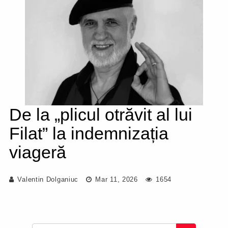
De la „plicul otrăvit al lui
Filat” la indemnizația
viageră
Valentin Dolganiuc
Mar 11, 2026
1654