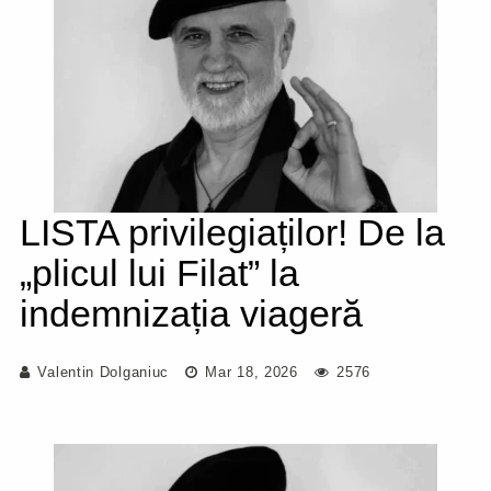
LISTA privilegiaților! De la
„plicul lui Filat” la
indemnizația viageră
Valentin Dolganiuc
Mar 18, 2026
2576