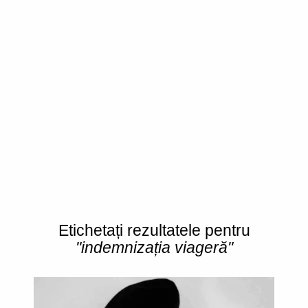
Etichetați rezultatele pentru
"indemnizația viageră"