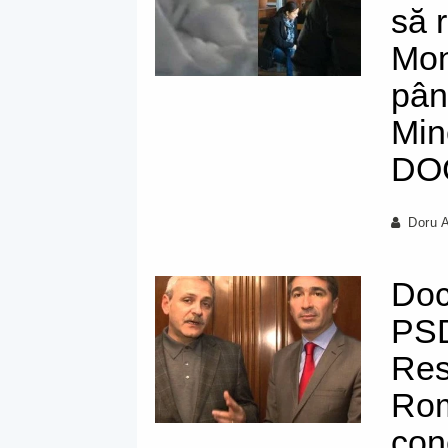
să 
Mon
pân
Min
DO
Doru 
Do
PSD
Res
Rom
con