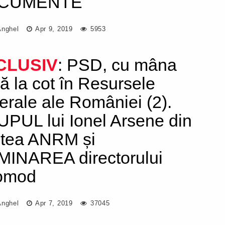
CUMENTE
Anghel
Apr 9, 2019
5953
CLUSIV
: PSD, cu mâna
ă la cot în Resursele
erale ale României (2).
PUL lui Ionel Arsene din
ntea ANRM și
MINAREA directorului
omod
Anghel
Apr 7, 2019
37045