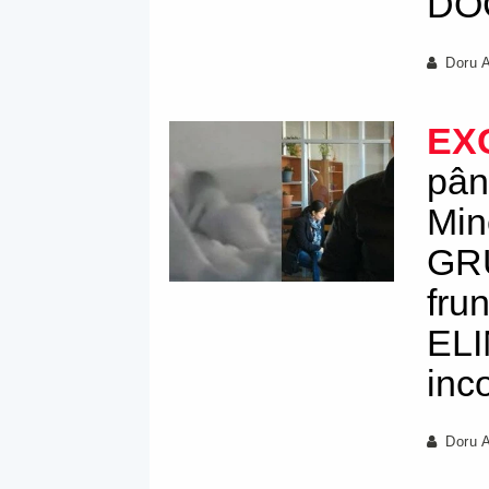
DO
Doru 
EX
pân
Min
GRU
fru
ELI
inc
Doru 