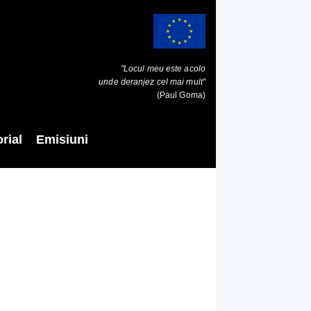
"Locul meu este acolo
unde deranjez cel mai mult"
(Paul Goma)
rial
Emisiuni