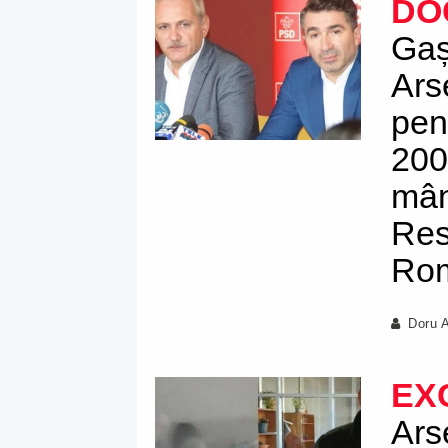
DO
Gaș
Ars
pen
200
mân
Res
Rom
Doru 
EX
Ars