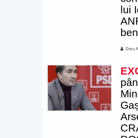
lui
ANR
ben
Doru 
EX
pân
Min
Gaș
Ars
CR