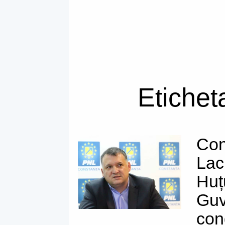
Etichet
Con
Lac
Huț
Guv
con