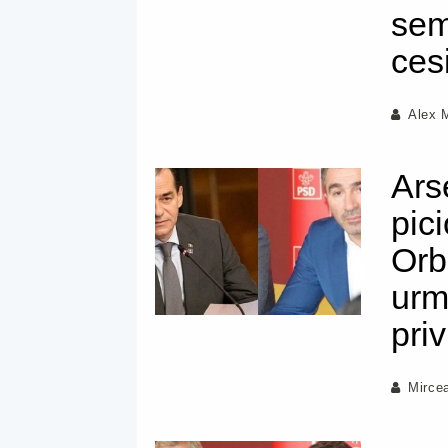
sem
ces
Alex 
Ars
pic
Orb
urm
pri
Mirce