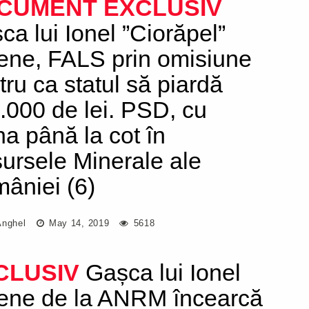
CUMENT
EXCLUSIV
ca lui Ionel ”Ciorăpel”
ene, FALS prin omisiune
tru ca statul să piardă
.000 de lei. PSD, cu
a până la cot în
ursele Minerale ale
âniei (6)
Anghel
May 14, 2019
5618
CLUSIV
Gașca lui Ionel
ene de la ANRM încearcă