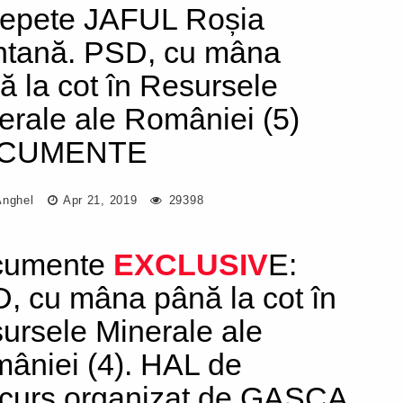
repete JAFUL Roșia
tană. PSD, cu mâna
ă la cot în Resursele
erale ale României (5)
CUMENTE
Anghel
Apr 21, 2019
29398
cumente
EXCLUSIV
E:
, cu mâna până la cot în
ursele Minerale ale
âniei (4). HAL de
curs organizat de GAȘCA