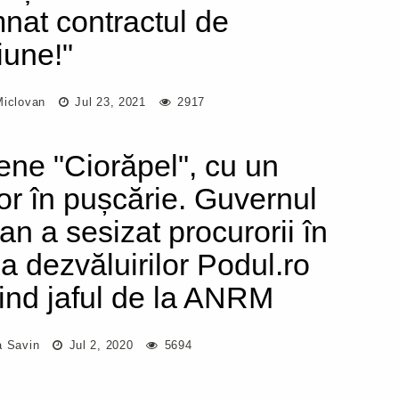
nat contractul de
iune!"
Miclovan
Jul 23, 2021
2917
ene "Ciorăpel", cu un
ior în pușcărie. Guvernul
an a sesizat procurorii în
a dezvăluirilor Podul.ro
vind jaful de la ANRM
a Savin
Jul 2, 2020
5694