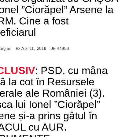
 Ionel ”Ciorăpel” Arsene la
M. Cine a fost
eficiarul
Anghel
Apr 11, 2019
44958
CLUSIV
: PSD, cu mâna
ă la cot în Resursele
erale ale României (3).
ca lui Ionel ”Ciorăpel”
ene și-a prins gâtul în
ACUL cu AUR.