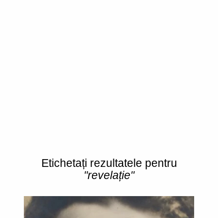
Etichetați rezultatele pentru
"revelație"