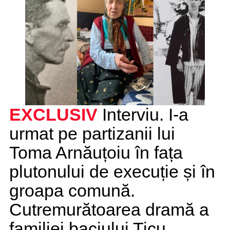
EXCLUSIV
Interviu. I-a
urmat pe partizanii lui
Toma Arnăuțoiu în fața
plutonului de execuție și în
groapa comună.
Cutremurătoarea dramă a
familiei baciului Ticu