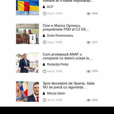
românii ar fi foarte împovărați
financiar din cauza sprijinului
ACP
acordat Ucrainei este contrazisă
chiar de un articol publicat de
Aug 4, 2026
1506
presa rusă. Datele prezentate
arată că România se numără
printre statele europene cu cele
Cine e Marius Oprescu,
mai mici contribuții pe cap de
președintele PSD al CJ Olt,
locuitor
surprins recent cu un ceas de
Dodo Romniceanu
44.000 de euro: a comis un
terifiant accident de circulație,
Aug 4, 2026
1377
finalizat cu achitare, deși
procurorii au suspectat inclusiv
falsificarea probelor de sânge.
Cum protejează ANAF o
Este nașul lui „Jumară”, un
companie cu datorii uriașe la
pesedist condamnat alături de
buget și care sunt conexiunile
Liviu Dragnea, dar ale cărui
Redacția Podul
acesteia cu influentul pesedist
afaceri cu primăriile PSD merg tot
Marian Neacșu. Compania este
mai bine
Aug 4, 2026
1334
patronată de finul lui Popescu
Piedone. Dezvăluirile publicației
NewsCenter
Spre deosebire de Spania, Italia
NU se joacă cu siguranța
propriilor cetățeni! Guvernul
Mircea Savin
condus de Giorgia Meloni a
suspendat Acordul Schengen cu
Jul 31, 2026
1042
statul spaniol