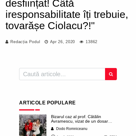
desființat! Câtă
iresponsabilitate îți trebuie,
tovarășe Ciolacu?!"
Redacția Podul
Apr 26, 2020
13862
ARTICOLE POPULARE
Bizarul caz al prof. Cătălin
Avramescu, vizat de un dosar
DIICOT pentru „pornografie
Dodo Romniceanu
infantilă”. Miroase a execuție
stalinistă. Cea mai imundă parte a