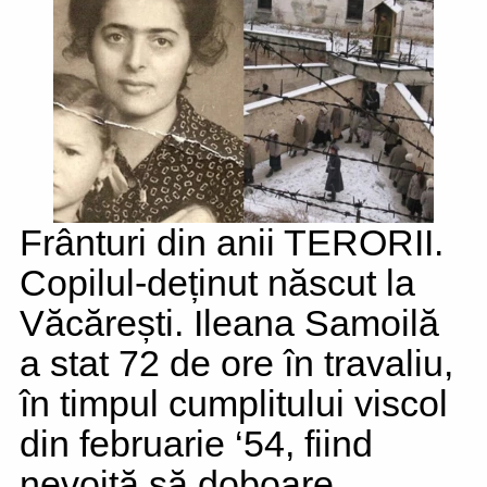
Frânturi din anii TERORII.
Copilul-deținut născut la
Văcărești. Ileana Samoilă
a stat 72 de ore în travaliu,
în timpul cumplitului viscol
din februarie ‘54, fiind
nevoită să doboare