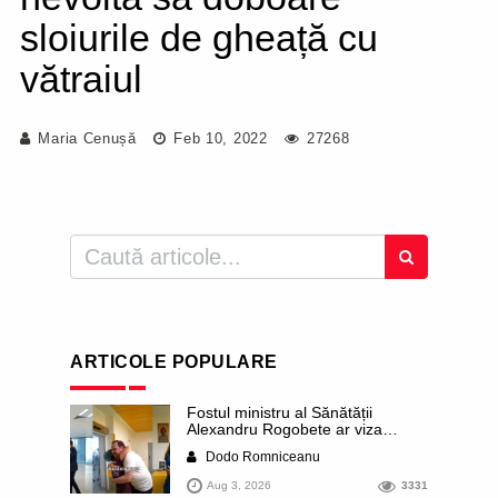
sloiurile de gheață cu
vătraiul
Maria Cenușă
Feb 10, 2022
27268
ARTICOLE POPULARE
Fostul ministru al Sănătății
Alexandru Rogobete ar viza
funcția lui Dominic Fritz de primar
Dodo Romniceanu
al orașului Timișoara. Pesedistul
publică imagini demne de Coreea
Aug 3, 2026
3331
de Nord cu femei din Timișoara