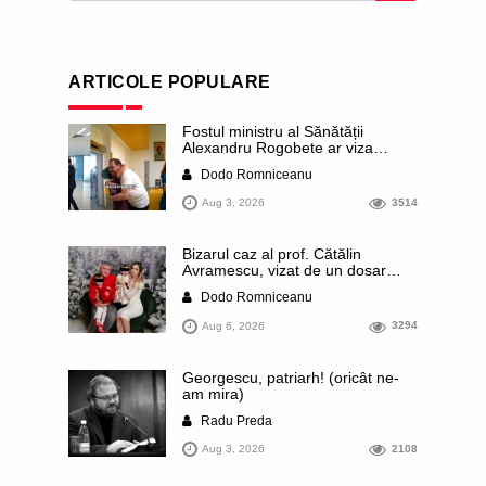
ARTICOLE POPULARE
Fostul ministru al Sănătății
Alexandru Rogobete ar viza
funcția lui Dominic Fritz de primar
Dodo Romniceanu
al orașului Timișoara. Pesedistul
publică imagini demne de Coreea
Aug 3, 2026
3514
de Nord cu femei din Timișoara
care îl strâng în brațe plângând
Bizarul caz al prof. Cătălin
Avramescu, vizat de un dosar
DIICOT pentru „pornografie
Dodo Romniceanu
infantilă”. Miroase a execuție
stalinistă. Cea mai imundă parte a
Aug 6, 2026
3294
presei publică inclusiv documente
„scurse” de la stat în care sunt
dezvăluite date ultra-personale
Georgescu, patriarh! (oricât ne-
ale profesorului, inclusiv
am mira)
diagnostice și tratamente
Radu Preda
Aug 3, 2026
2108