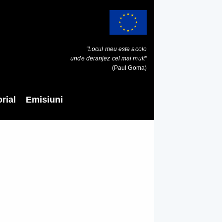
"Locul meu este acolo
unde deranjez cel mai mult"
(Paul Goma)
rial
Emisiuni