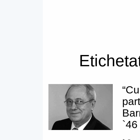
Eticheta
“Cu
par
Bar
`46