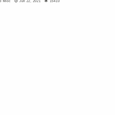
e Mioc
Jun 22, 2021
15410