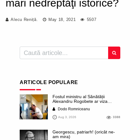
mari nedreptăţi istorice?
Alecu Reniță.
May 18, 2021
5507
ARTICOLE POPULARE
Fostul ministru al Sănătății
Alexandru Rogobete ar viza
funcția lui Dominic Fritz de primar
Dodo Romniceanu
al orașului Timișoara. Pesedistul
publică imagini demne de Coreea
Aug 3, 2026
3388
de Nord cu femei din Timișoara
care îl strâng în brațe plângând
Georgescu, patriarh! (oricât ne-
am mira)