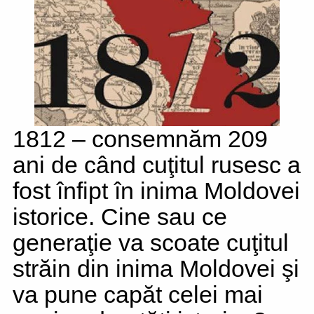
1812 – consemnăm 209
ani de când cuţitul rusesc a
fost înfipt în inima Moldovei
istorice. Cine sau ce
generaţie va scoate cuţitul
străin din inima Moldovei şi
va pune capăt celei mai