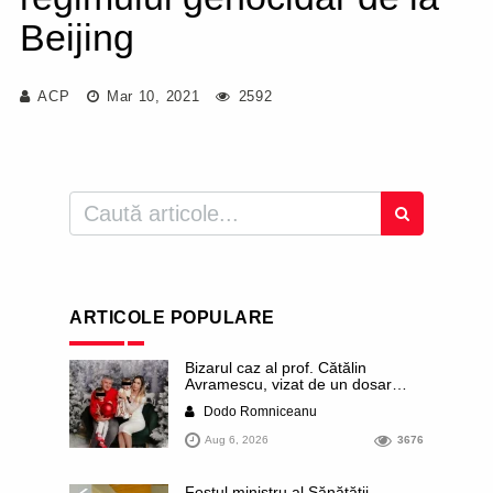
Beijing
ACP
Mar 10, 2021
2592
ARTICOLE POPULARE
Bizarul caz al prof. Cătălin
Avramescu, vizat de un dosar
DIICOT pentru „pornografie
Dodo Romniceanu
infantilă”. Miroase a execuție
stalinistă. Cea mai imundă parte a
Aug 6, 2026
3676
presei publică inclusiv documente
„scurse” de la stat în care sunt
dezvăluite date ultra-personale
Fostul ministru al Sănătății