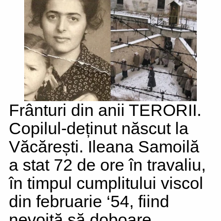
Frânturi din anii TERORII.
Copilul-deținut născut la
Văcărești. Ileana Samoilă
a stat 72 de ore în travaliu,
în timpul cumplitului viscol
din februarie ‘54, fiind
nevoită să doboare