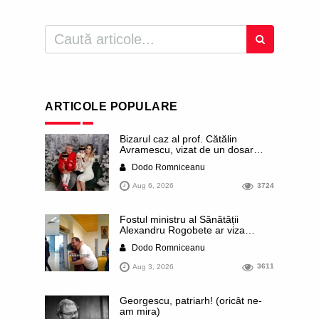
ARTICOLE POPULARE
Bizarul caz al prof. Cătălin
Avramescu, vizat de un dosar
DIICOT pentru „pornografie
Dodo Romniceanu
infantilă”. Miroase a execuție
stalinistă. Cea mai imundă parte a
Aug 6, 2026
3724
presei publică inclusiv documente
„scurse” de la stat în care sunt
dezvăluite date ultra-personale
Fostul ministru al Sănătății
ale profesorului, inclusiv
Alexandru Rogobete ar viza
diagnostice și tratamente
funcția lui Dominic Fritz de primar
Dodo Romniceanu
al orașului Timișoara. Pesedistul
publică imagini demne de Coreea
Aug 3, 2026
3611
de Nord cu femei din Timișoara
care îl strâng în brațe plângând
Georgescu, patriarh! (oricât ne-
am mira)