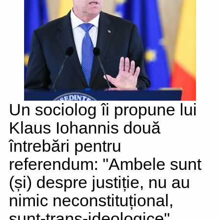
Un sociolog îi propune lui
Klaus Iohannis două
întrebări pentru
referendum: "Ambele sunt
(și) despre justiție, nu au
nimic neconstituțional,
sunt-trans-ideologice"