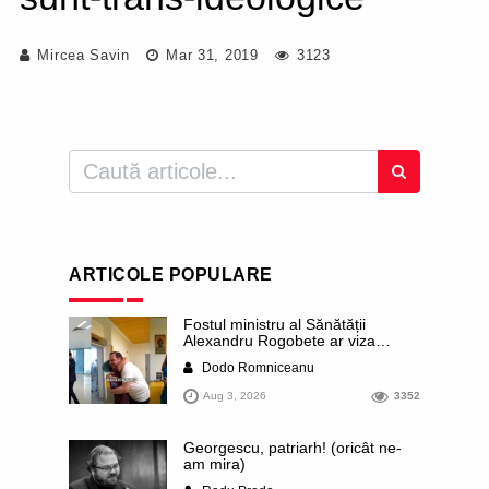
Mircea Savin
Mar 31, 2019
3123
ARTICOLE POPULARE
Fostul ministru al Sănătății
Alexandru Rogobete ar viza
funcția lui Dominic Fritz de primar
Dodo Romniceanu
al orașului Timișoara. Pesedistul
publică imagini demne de Coreea
Aug 3, 2026
3352
de Nord cu femei din Timișoara
care îl strâng în brațe plângând
Georgescu, patriarh! (oricât ne-
am mira)