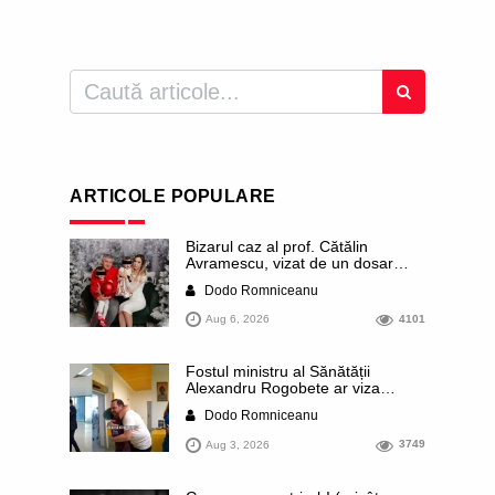
ARTICOLE POPULARE
Bizarul caz al prof. Cătălin
Avramescu, vizat de un dosar
DIICOT pentru „pornografie
Dodo Romniceanu
infantilă”. Miroase a execuție
stalinistă. Cea mai imundă parte a
Aug 6, 2026
4101
presei publică inclusiv documente
„scurse” de la stat în care sunt
dezvăluite date ultra-personale
Fostul ministru al Sănătății
ale profesorului, inclusiv
Alexandru Rogobete ar viza
diagnostice și tratamente
funcția lui Dominic Fritz de primar
Dodo Romniceanu
al orașului Timișoara. Pesedistul
publică imagini demne de Coreea
Aug 3, 2026
3749
de Nord cu femei din Timișoara
care îl strâng în brațe plângând