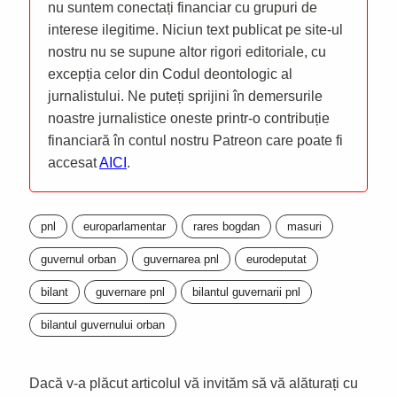
nu suntem conectați financiar cu grupuri de
interese ilegitime. Niciun text publicat pe site-ul
nostru nu se supune altor rigori editoriale, cu
excepția celor din Codul deontologic al
jurnalistului. Ne puteți sprijini în demersurile
noastre jurnalistice oneste printr-o contribuție
financiară în contul nostru Patreon care poate fi
accesat
AICI
.
pnl
europarlamentar
rares bogdan
masuri
guvernul orban
guvernarea pnl
eurodeputat
bilant
guvernare pnl
bilantul guvernarii pnl
bilantul guvernului orban
Dacă v-a plăcut articolul vă invităm să vă alăturați cu