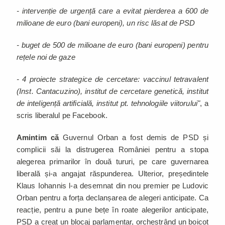
- intervenție de urgență care a evitat pierderea a 600 de
milioane de euro (bani europeni), un risc lăsat de PSD
- buget de 500 de milioane de euro (bani europeni) pentru
rețele noi de gaze
- 4 proiecte strategice de cercetare: vaccinul tetravalent
(Inst. Cantacuzino), institut de cercetare genetică, institut
de inteligență artificială, institut pt. tehnologiile viitorului"
, a
scris liberalul pe Facebook.
Amintim că
Guvernul Orban a fost demis de PSD și
complicii săi la distrugerea României pentru a stopa
alegerea primarilor în două tururi, pe care guvernarea
liberală și-a angajat răspunderea. Ulterior, președintele
Klaus Iohannis l-a desemnat din nou premier pe Ludovic
Orban pentru a forța declanșarea de alegeri anticipate. Ca
reacție, pentru a pune bețe în roate alegerilor anticipate,
PSD a creat un blocaj parlamentar, orchestrând un boicot