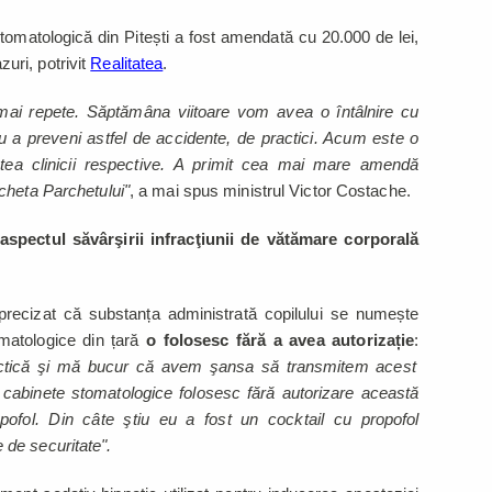
stomatologică din Pitești a fost amendată cu 20.000 de lei,
ri, potrivit
Realitatea
.
mai repete. Săptămâna viitoare vom avea o întâlnire cu
ru a preveni astfel de accidente, de practici. Acum este o
atea clinicii respective. A primit cea mai mare amendă
cheta Parchetului"
, a mai spus ministrul Victor Costache.
aspectul săvârşirii infracţiunii de vătămare corporală
a precizat că substanța administrată copilului se numește
omatologice din țară
o folosesc fără a avea autorizație
:
actică şi mă bucur că avem şansa să transmitem acest
în cabinete stomatologice folosesc fără autorizare această
pofol. Din câte ştiu eu a fost un cocktail cu propofol
de securitate".