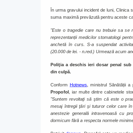
În urma gravului incident de luni, Clinica 
suma maximă prevăzută pentru aceste cazu
"Este o tragedie care nu trebuie sa se 
reprezentanții medicilor stomatologi pent
anchetă în curs. S-a suspendat activit
(20.000 de lei. - n.red.) Urmează acum an
Poliţia a deschis ieri dosar penal sub 
din culpă.
Conform
Hotnews
, ministrul Sănătății 
Propofol
, iar multe dintre cabinetele st
"Suntem revoltaţi să ştim că este o pr
mesaj întregii ţări şi tuturor celor care 
anestezie generală intravenoasă cu pro
dormicum fără a respecta normele minime 