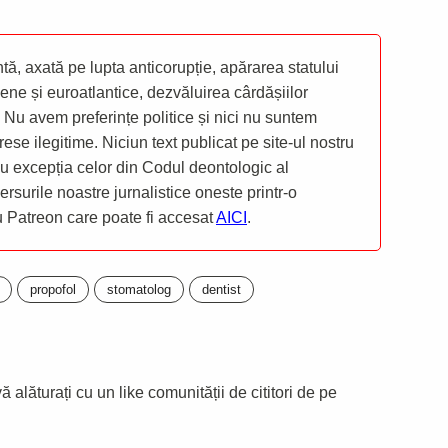
ă, axată pe lupta anticorupție, apărarea statului
ene și euroatlantice, dezvăluirea cârdășiilor
 Nu avem preferințe politice și nici nu suntem
rese ilegitime. Niciun text publicat pe site-ul nostru
 cu excepția celor din Codul deontologic al
mersurile noastre jurnalistice oneste printr-o
ru Patreon care poate fi accesat
AICI
.
propofol
stomatolog
dentist
 alăturați cu un like comunității de cititori de pe