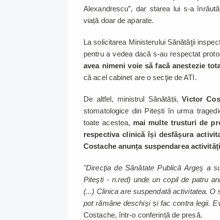
Alexandrescu”, dar starea lui s-a înrăutăț
viață doar de aparate.
La solicitarea Ministerului Sănătăţii inspec
pentru a vedea dacă s-au respectat prot
avea nimeni voie să facă anestezie tot
că acel cabinet are o secţie de ATI.
De altfel, ministrul Sănătății,
Victor Cos
stomatologice din Pitești în urma tragedie
toate acestea,
mai multe trusturi de pr
respectiva clinică își desfășura activi
Costache anunța suspendarea activități
"Direcţia de Sănătate Publică Argeş a sus
Piteşti - n.red) unde un copil de patru ani
(...) Clinica are suspendată activitatea. 
pot rămâne deschiși și fac contra legii. 
Costache, într-o conferință de presă.