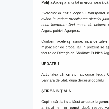
Poliția Argeș
a anunțat miercuri seară că 
"Referitor la cazul copilului transportat
având în vedere modificarea situaţiei juri
noua încadrare fiind aceea de ucidere d
Argeş, potrivit Agerpres.
Conform aceleiaşi surse, încă de zilele 
mijloacelor de probă, iar în prezent se aş
făcute de Direcţia de Sănătate Publică Ar
UPDATE 1
Activitatea clinicii stomatologice Teddy
Sanitară de Stat, după decesul copilului.
ȘTIREA INIȚIALĂ
Copilul căruia i s-a făcut
anestezie gener
a intrat ieri în
comă
după respectiva 