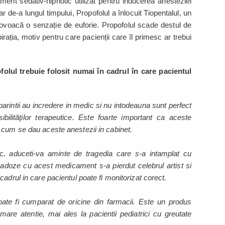
ent sedativ-hipnotic utilizat pentru inducerea anesteziei
r de-a lungul timpului, Propofolul a înlocuit Tiopentalul, un
voacă o senzație de euforie. Propofolul scade destul de
irația, motiv pentru care pacienții care îl primesc ar trebui
folul trebuie folosit numai în cadrul în care pacientul
parintii au incredere in medic si nu intodeauna sunt perfect
ibilităţilor terapeutice. Este foarte important ca aceste
 cum se dau aceste anestezii in cabinet.
ic, aduceti-va aminte de tragedia care s-a intamplat cu
adoze cu acest medicament s-a pierdut celebrul artist si
adrul in care pacientul poate fi monitorizat corect.
te fi cumparat de oricine din farmacii. Este un produs
mare atentie, mai ales la pacientii pediatrici cu greutate