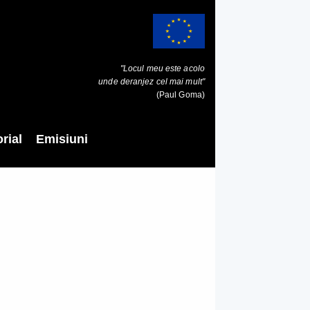
"Locul meu este acolo
unde deranjez cel mai mult"
(Paul Goma)
rial
Emisiuni