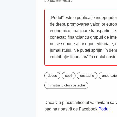
corporala mica".
„Podul” este o publicație independent
de drept, promovarea valorilor europ
economico-financiare transpartinice.
conectați financiar cu grupuri de inte
nu se supune altor rigori editoriale,
jurnalistului. Ne puteți sprijini în de
contribuție financiară în contul nost
deces
copil
costache
anestezie
ministrul victor costache
Dacă v-a plăcut articolul vă invităm să vă
pagina noastră de Facebook
Podul
.