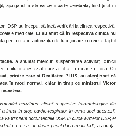
it, ajungând în starea de moarte cerebrală, fiind ținut în
torii DSP au început să facă verificări la clinica respectivă,
ocoalele medicale.
Ei au aflat că în respectiva clinică nu
ală
pentru că în autorizaţia de funcţionare nu reiese faptul
tache
, a anunțat miercuri suspendarea activității clinicii
i copilului anesteziat care a intrat în moarte clinică. Cu
esă, printre care și Realitatea PLUS, au atenționat că
tatea în mod normal, chiar în timp ce ministrul Victor
i acesteia.
pendat activitatea clinicii respective (stomatologice din
 a intrat în stop cardio-respirator în urma unei anestezii.
O să vă trimitem documentele DSP. În ciuda avizelor DSP, ei
Evident că riscă un dosar penal daca nu inchid"
, a anunțat