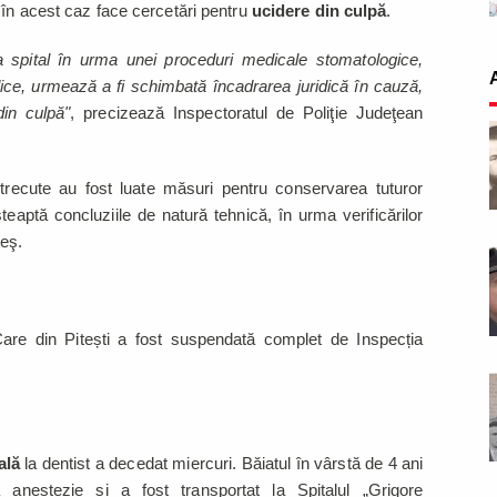
în acest caz face cercetări pentru
ucidere din culpă
.
 la spital în urma unei proceduri medicale stomatologice,
dice, urmează a fi schimbată încadrarea juridică în cauză,
in culpă"
, precizează Inspectoratul de Poliţie Judeţean
trecute au fost luate măsuri pentru conservarea tuturor
teaptă concluziile de natură tehnică, în urma verificărilor
geş.
 Care din Pitești a fost suspendată complet de Inspecția
ală
la dentist a decedat miercuri. Băiatul în vârstă de 4 ani
anestezie și a fost transportat la Spitalul „Grigore