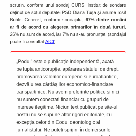
scrutin, conform unui sondaj CURS, institut de sondare
deținut de soțul deputatei PSD Diana Tușa și anume Iosif
Buble. Concret, conform sondajului,
67% dintre români
ar fi de acord cu alegerea primarilor în două tururi
,
26% nu sunt de acord, iar 7% nu s-au pronunțat. (sondajul
poate fi consultat
AICI
)
„Podul” este o publicație independentă, axată
pe lupta anticorupție, apărarea statului de drept,
promovarea valorilor europene și euroatlantice,
dezvăluirea cârdășiilor economico-financiare
transpartinice. Nu avem preferințe politice și nici
nu suntem conectați financiar cu grupuri de
interese ilegitime. Niciun text publicat pe site-ul
nostru nu se supune altor rigori editoriale, cu
excepția celor din Codul deontologic al
jurnalistului. Ne puteți sprijini în demersurile