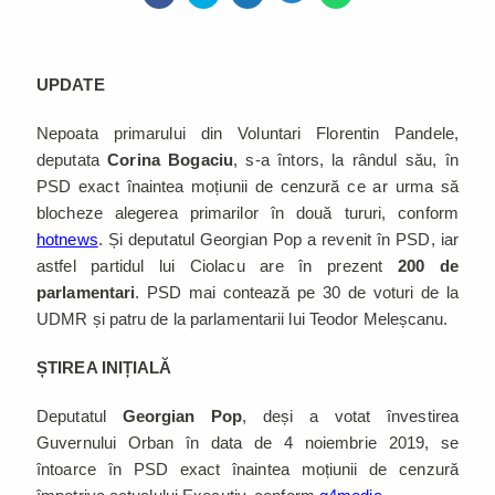
UPDATE
Nepoata primarului din Voluntari Florentin Pandele,
deputata
Corina Bogaciu
, s-a întors, la rândul său, în
PSD exact înaintea moțiunii de cenzură ce ar urma să
blocheze alegerea primarilor în două tururi, conform
hotnews
. Și deputatul Georgian Pop a revenit în PSD, iar
astfel partidul lui Ciolacu are în prezent
200 de
parlamentari
. PSD mai contează pe 30 de voturi de la
UDMR și patru de la parlamentarii lui Teodor Meleșcanu.
ȘTIREA INIȚIALĂ
Deputatul
Georgian Pop
, deși a votat învestirea
Guvernului Orban în data de 4 noiembrie 2019, se
întoarce în PSD exact înaintea moțiunii de cenzură