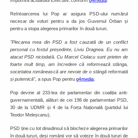
împotriva actualului Executiv, conform
g4media
.
Reîntoarcerea lui Pop ar asigura PSD-ului numărul
necesar de voturi pentru a da jos Guvernul Orban și
pentru a stopa alegerea primarilor în două tururi.
"Plecarea mea din PSD a fost cauzată de un conflict
personal cu fostul președinte, Liviu Dragnea. Eu nu am
atacat PSD niciodată. Cu Marcel Ciolacu sunt prieten de
foarte mult timp, am încredere că reformează stânga,
societatea românească are nevoie de o stângă reformată
și puternică"
, a spus Pop pentru
g4media
.
Pop devine al 233-lea de parlamentar din coaliția anti-
guvernamentală, alături de cei 198 de parlamentari PSD,
30 de la UDMR și 4 de la Forța Națională (partidul lui
Teodor Meleșcanu).
PSD ține cu tot dinadinsul să blocheze alegerea primarilor
în două tururi, deși românii vor să voteze în două tururi de