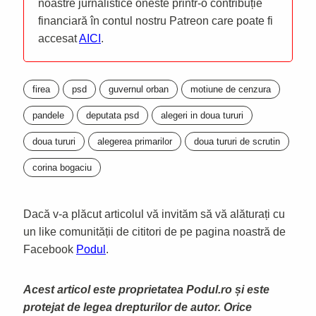
noastre jurnalistice oneste printr-o contribuție
financiară în contul nostru Patreon care poate fi
accesat
AICI
.
firea
psd
guvernul orban
motiune de cenzura
pandele
deputata psd
alegeri in doua tururi
doua tururi
alegerea primarilor
doua tururi de scrutin
corina bogaciu
Dacă v-a plăcut articolul vă invităm să vă alăturați cu
un like comunității de cititori de pe pagina noastră de
Facebook
Podul
.
Acest articol este proprietatea Podul.ro și este
protejat de legea drepturilor de autor. Orice