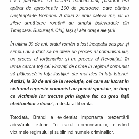
casa parohială. La lăsarea întunericului, pastorul era
apărat de aproximativ 100 de persoane, care cântau
Deşteaptă-te Române. A doua zi erau câteva mii, iar în
zilele următoare românii au umplut bulevardele din
Timişoara, Bucureşti, Cluj, Iaşi şi alte oraşe ale ţării
În ultimii 30 de ani, statul român a fost incapabil sau pur şi
simplu nu a dorit să ne ofere un proces al comunismului,
un proces al torţionarilor şi un proces al Revoluţiei, în
urma cărora toţi cei vinovaţi de crime în regimul comunist
să plătească în faţa Justiţiei, dar mai ales în faţa Istoriei.
Astăzi, la 30 de ani de la revoluţie, cei care au lucrat în
sistemul represiv comunist au pensii speciale, în timp
ce victimele lor trecute prin lagăre fac cu greu faţă
cheltuielilor zilnice
"
, a declarat liberala.
Totodată, Brandl a evidențiat importanța prezentării
adevărului istoric în cazul comunismului, cinstind
victimele regimului și subliniind numele criminalilor.