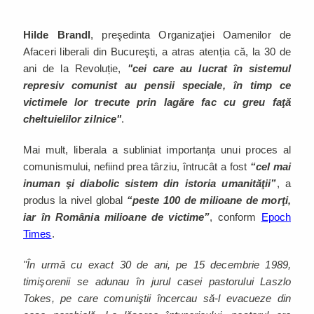
Hilde Brandl
, preşedinta Organizaţiei Oamenilor de
Afaceri liberali din Bucureşti, a atras atenția că, la 30 de
ani de la Revoluție,
"cei care au lucrat în sistemul
represiv comunist au pensii speciale, în timp ce
victimele lor trecute prin lagăre fac cu greu faţă
cheltuielilor zilnice"
.
Mai mult, liberala a subliniat importanța unui proces al
comunismului, nefiind prea târziu, întrucât a fost
“cel mai
inuman şi diabolic sistem din istoria umanităţii”
, a
produs la nivel global
“peste 100 de milioane de morţi,
iar în România milioane de victime”
, conform
Epoch
Times
.
"În urmă cu exact 30 de ani, pe 15 decembrie 1989,
timişorenii se adunau în jurul casei pastorului Laszlo
Tokes, pe care comuniştii încercau să-l evacueze din