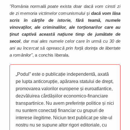
"România normală poate exista doar dacă vom cinsti zi
de zi memoria victimelor comunismului şi
dacă vom lăsa
scris în cărţile de istorie, fără teamă, numele
vinovaţilor, ale criminalilor, ale torţionarilor care au
ţinut captivă această naţiune timp de jumătate de
secol
, dar mai ales numele celor care în urmă cu 30 de
ani au încercat să oprească prin forţă dorinţa de libertate
a românilor"
, a conchis liberala.
„Podul” este o publicație independentă, axată
pe lupta anticorupție, apărarea statului de drept,
promovarea valorilor europene și euroatlantice,
dezvăluirea cârdășiilor economico-financiare
transpartinice. Nu avem preferințe politice și nici
nu suntem conectați financiar cu grupuri de
interese ilegitime. Niciun text publicat pe site-ul
nostru nu se supune altor rigori editoriale, cu