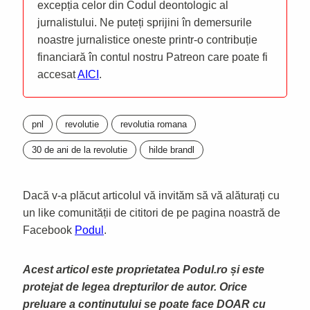
excepția celor din Codul deontologic al
jurnalistului. Ne puteți sprijini în demersurile
noastre jurnalistice oneste printr-o contribuție
financiară în contul nostru Patreon care poate fi
accesat
AICI
.
pnl
revolutie
revolutia romana
30 de ani de la revolutie
hilde brandl
Dacă v-a plăcut articolul vă invităm să vă alăturați cu
un like comunității de cititori de pe pagina noastră de
Facebook
Podul
.
Acest articol este proprietatea Podul.ro și este
protejat de legea drepturilor de autor. Orice
preluare a continutului se poate face DOAR cu