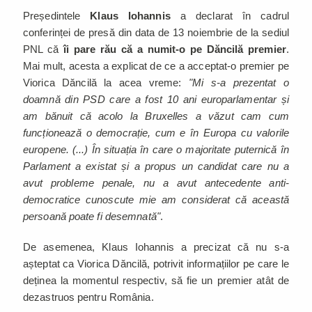
Președintele
Klaus Iohannis
a declarat în cadrul
conferinței de presă din data de 13 noiembrie de la sediul
PNL că
îi pare rău că a numit-o pe Dăncilă premier
.
Mai mult, acesta a explicat de ce a acceptat-o premier pe
Viorica Dăncilă la acea vreme:
"Mi s-a prezentat o
doamnă din PSD care a fost 10 ani europarlamentar și
am bănuit că acolo la Bruxelles a văzut cam cum
funcționează o democrație, cum e în Europa cu valorile
europene. (...) În situația în care o majoritate puternică în
Parlament a existat și a propus un candidat care nu a
avut probleme penale, nu a avut antecedente anti-
democratice cunoscute mie am considerat că această
persoană poate fi desemnată"
.
De asemenea, Klaus Iohannis a precizat că nu s-a
așteptat ca Viorica Dăncilă, potrivit informațiilor pe care le
deținea la momentul respectiv, să fie un premier atât de
dezastruos pentru România.