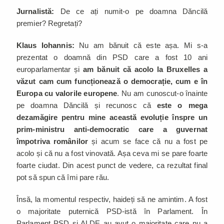
Jurnalistă:
De ce ați numit-o pe doamna Dăncilă
premier? Regretați?
Klaus Iohannis:
Nu am bănuit că este așa. Mi s-a
prezentat o doamnă din PSD care a fost 10 ani
europarlamentar și
am bănuit că acolo la Bruxelles a
văzut cam cum funcționează o democrație, cum e în
Europa cu valorile europene
. Nu am cunoscut-o înainte
pe doamna Dăncilă și recunosc că
este o mega
dezamăgire pentru mine această evoluție înspre un
prim-ministru anti-democratic care a guvernat
împotriva românilor
și acum se face că nu a fost pe
acolo și că nu a fost vinovată. Așa ceva mi se pare foarte
foarte ciudat. Din acest punct de vedere, ca rezultat final
pot să spun că îmi pare rău.
Însă, la momentul respectiv, haideți să ne amintim. A fost
o majoritate puternică PSD-istă în Parlament. În
Parlament PSD și ALDE au avut o majoritate care nu a