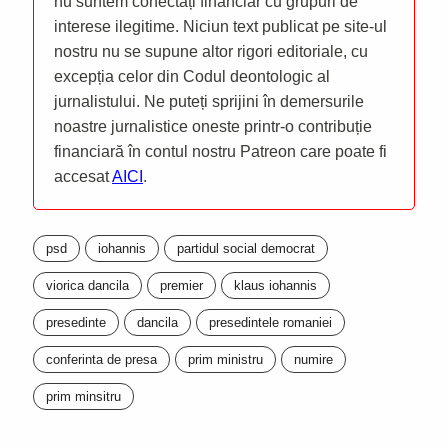
nu suntem conectați financiar cu grupuri de
interese ilegitime. Niciun text publicat pe site-ul
nostru nu se supune altor rigori editoriale, cu
excepția celor din Codul deontologic al
jurnalistului. Ne puteți sprijini în demersurile
noastre jurnalistice oneste printr-o contribuție
financiară în contul nostru Patreon care poate fi
accesat
AICI
.
psd
iohannis
partidul social democrat
viorica dancila
premier
klaus iohannis
presedinte
dancila
presedintele romaniei
conferinta de presa
prim ministru
numire
prim minsitru