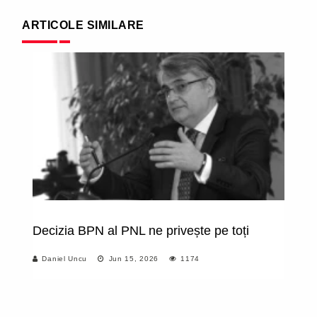
ARTICOLE SIMILARE
Decizia BPN al PNL ne privește pe toți
E
po
Daniel Uncu
Jun 15, 2026
1174