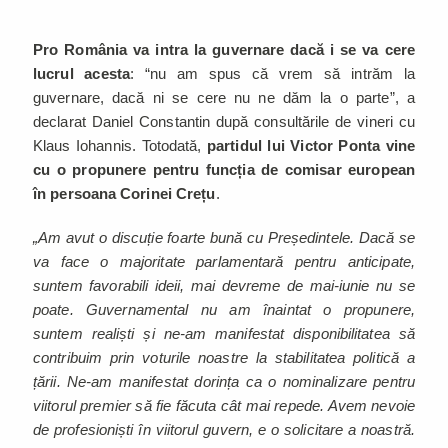
Pro România va intra la guvernare dacă i se va cere
lucrul acesta
: “nu am spus că vrem să intrăm la
guvernare, dacă ni se cere nu ne dăm la o parte”, a
declarat Daniel Constantin după consultările de vineri cu
Klaus Iohannis. Totodată,
partidul lui Victor Ponta vine
cu o propunere pentru funcția de comisar european
în persoana Corinei Crețu
.
„Am avut o discuție foarte bună cu Președintele. Dacă se
va face o majoritate parlamentară pentru anticipate,
suntem favorabili ideii, mai devreme de mai-iunie nu se
poate. Guvernamental nu am înaintat o propunere,
suntem realiști și ne-am manifestat disponibilitatea să
contribuim prin voturile noastre la stabilitatea politică a
țării. Ne-am manifestat dorința ca o nominalizare pentru
viitorul premier să fie făcuta cât mai repede. Avem nevoie
de profesioniști în viitorul guvern, e o solicitare a noastră.