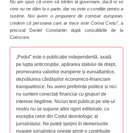
Nu am spus că vrem să intrăm la guvernare, dacă ni se
cere nu ne dăm la o parte, dar nu este o condiție pentru a
susține. Noi avem o propunere de comisar european,
credem că persoana care ar trece este Corina Crețu”,
a
precizat Daniel Constantin după consultările de la
Cotroceni.
„Podul” este o publicație independentă, axată
pe lupta anticorupție, apărarea statului de drept,
promovarea valorilor europene și euroatlantice,
dezvăluirea cârdășiilor economico-financiare
transpartinice. Nu avem preferințe politice și nici
nu suntem conectați financiar cu grupuri de
interese ilegitime. Niciun text publicat pe site-ul
nostru nu se supune altor rigori editoriale, cu
excepția celor din Codul deontologic al
jurnalistului. Ne puteți sprijini în demersurile
noastre jurnalistice oneste printr-o contribuție