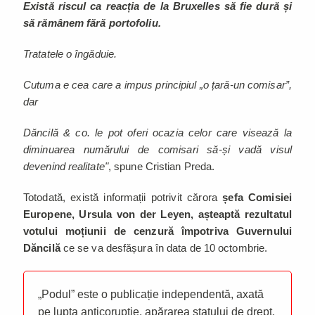
Există riscul ca reacția de la Bruxelles să fie dură și
să rămânem fără portofoliu.
Tratatele o îngăduie.
Cutuma e cea care a impus principiul „o țară-un comisar”,
dar
Dăncilă & co. le pot oferi ocazia celor care visează la
diminuarea numărului de comisari să-și vadă visul
devenind realitate"
, spune Cristian Preda.
Totodată, există informații potrivit cărora
șefa Comisiei
Europene, Ursula von der Leyen, așteaptă rezultatul
votului moțiunii de cenzură împotriva Guvernului
Dăncilă
ce se va desfășura în data de 10 octombrie.
„Podul” este o publicație independentă, axată
pe lupta anticorupție, apărarea statului de drept,