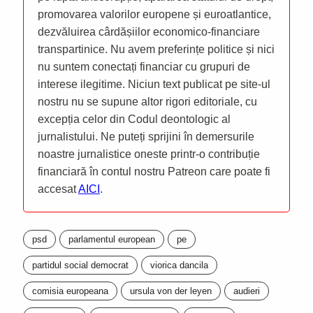
promovarea valorilor europene și euroatlantice,
dezvăluirea cârdășiilor economico-financiare
transpartinice. Nu avem preferințe politice și nici
nu suntem conectați financiar cu grupuri de
interese ilegitime. Niciun text publicat pe site-ul
nostru nu se supune altor rigori editoriale, cu
excepția celor din Codul deontologic al
jurnalistului. Ne puteți sprijini în demersurile
noastre jurnalistice oneste printr-o contribuție
financiară în contul nostru Patreon care poate fi
accesat
AICI
.
psd
parlamentul european
pe
partidul social democrat
viorica dancila
comisia europeana
ursula von der leyen
audieri