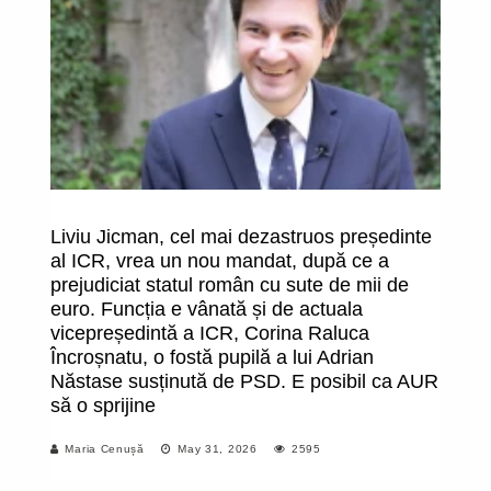
Liviu Jicman, cel mai dezastruos președinte
Ec
al ICR, vrea un nou mandat, după ce a
ș
prejudiciat statul român cu sute de mii de
euro. Funcția e vânată și de actuala
vicepreședintă a ICR, Corina Raluca
Încroșnatu, o fostă pupilă a lui Adrian
Năstase susținută de PSD. E posibil ca AUR
să o sprijine
Maria Cenușă
May 31, 2026
2595