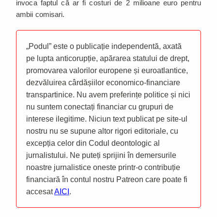
invoca faptul că ar fi costuri de 2 milioane euro pentru
ambii comisari.
„Podul” este o publicație independentă, axată
pe lupta anticorupție, apărarea statului de drept,
promovarea valorilor europene și euroatlantice,
dezvăluirea cârdășiilor economico-financiare
transpartinice. Nu avem preferințe politice și nici
nu suntem conectați financiar cu grupuri de
interese ilegitime. Niciun text publicat pe site-ul
nostru nu se supune altor rigori editoriale, cu
excepția celor din Codul deontologic al
jurnalistului. Ne puteți sprijini în demersurile
noastre jurnalistice oneste printr-o contribuție
financiară în contul nostru Patreon care poate fi
accesat
AICI
.