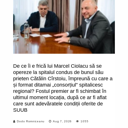
De ce îi e frică lui Marcel Ciolacu să se
O
opereze la spitalul condus de bunul său
î
prieten Cătălin Cîrstoiu, împreună cu care a
fa
și format ditamai „consorțiul” spitalicesc
uc
regional? Fostul premier ar fi schimbat în
m
ultimul moment locația, după ce ar fi aflat
care sunt adevăratele condiții oferite de
SUUB
Dodo Romniceanu
Aug 7, 2026
1055