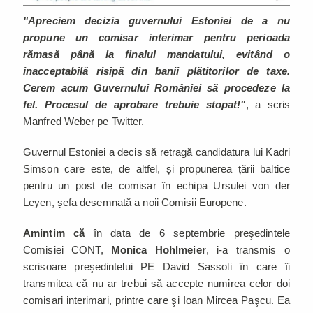
"Apreciem decizia guvernului Estoniei de a nu
propune un comisar interimar pentru perioada
rămasă până la finalul mandatului, evitând o
inacceptabilă risipă din banii plătitorilor de taxe.
Cerem acum Guvernului României să procedeze la
fel. Procesul de aprobare trebuie stopat!"
, a scris
Manfred Weber pe Twitter.
Guvernul Estoniei a decis să retragă candidatura lui Kadri
Simson care este, de altfel, și propunerea țării baltice
pentru un post de comisar în echipa Ursulei von der
Leyen, șefa desemnată a noii Comisii Europene.
Amintim că
în data de 6 septembrie preşedintele
Comisiei CONT,
Monica Hohlmeier
, i-a transmis o
scrisoare preşedintelui PE David Sassoli în care îi
transmitea că nu ar trebui să accepte numirea celor doi
comisari interimari, printre care şi Ioan Mircea Paşcu. Ea